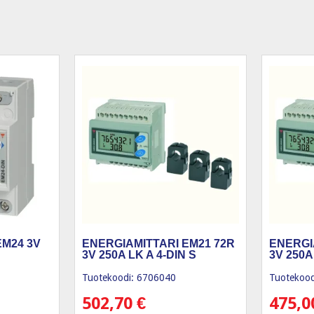
EM24 3V
ENERGIAMITTARI EM21 72R
ENERGI
3V 250A LK A 4-DIN S
3V 250A
Tuotekoodi: 6706040
Tuotekood
502,70
€
475,