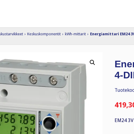
skustarvikkeet
›
Keskuskomponentit
›
kWh-mittarit
›
Energiamittari EM24 3V
Ener
4-DI
Tuotekoo
419,3
EM24 3V 