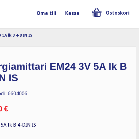
Ostoskori
Oma tili
Kassa
 5A lk B 4-DIN IS
giamittari EM24 3V 5A lk B
N IS
di: 6604006
0
€
5A lk B 4-DIN IS