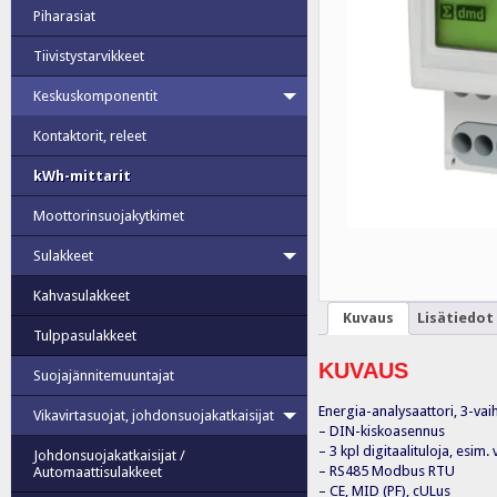
Piharasiat
Tiivistystarvikkeet
Keskuskomponentit
Kontaktorit, releet
kWh-mittarit
Moottorinsuojakytkimet
Sulakkeet
Kahvasulakkeet
Kuvaus
Lisätiedot
Tulppasulakkeet
KUVAUS
Suojajännitemuuntajat
Energia-analysaattori, 3-vaih
Vikavirtasuojat, johdonsuojakatkaisijat
– DIN-kiskoasennus
– 3 kpl digitaalituloja, esi
Johdonsuojakatkaisijat /
– RS485 Modbus RTU
Automaattisulakkeet
– CE, MID (PF), cULus