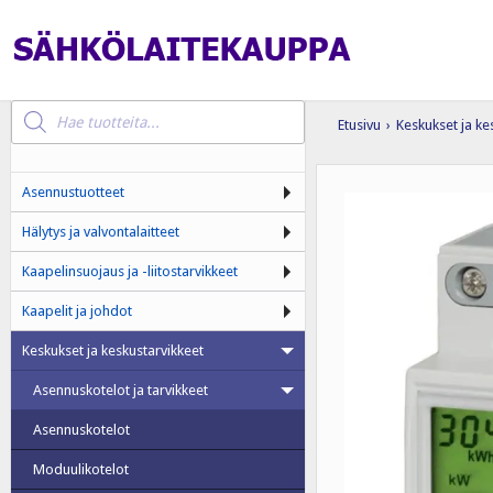
Products
search
Etusivu
›
Keskukset ja ke
Asennustuotteet
Hälytys ja valvontalaitteet
Kaapelinsuojaus ja -liitostarvikkeet
Kaapelit ja johdot
Keskukset ja keskustarvikkeet
Asennuskotelot ja tarvikkeet
Asennuskotelot
Moduulikotelot