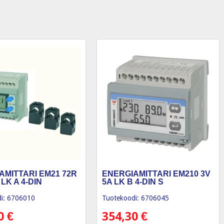
AMITTARI EM21 72R
ENERGIAMITTARI EM210 3V
 LK A 4-DIN
5A LK B 4-DIN S
i: 6706010
Tuotekoodi: 6706045
00
€
354,30
€