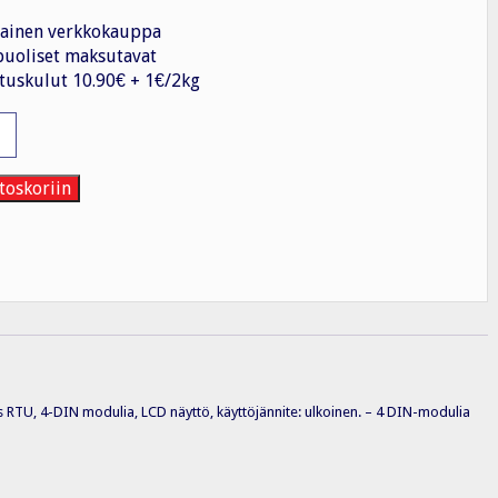
ainen verkkokauppa
uoliset maksutavat
tuskulut 10.90€ + 1€/2kg
ittari
toskoriin
dbus RTU, 4-DIN modulia, LCD näyttö, käyttöjännite: ulkoinen. – 4 DIN-modulia