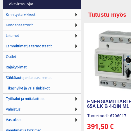
Vikavirtasuojat
Tutustu myös
Kiinnitystarvikkeet
Kondensaattorit
Liittimet
Lämmittimet ja termostaatit
Outlet
Rajakytkimet
Sähköautojen latausasemat
Tikashyllyt ja valaisinkiskot
Työkalut ja mittalaitteet
ENERGIAMITTARI 
65A LK B 4-DIN M1
Valaistus
Tuotekoodi: 6706017
Vastukset
391,50
€
Vääntimet ja kytkimet