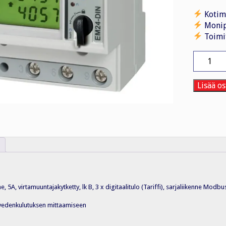
Kotim
Monip
Toimi
Energiam
EM24
3V
5A
Lisää os
lk
B
4-
DIN
IS
määrä
e, 5A, virtamuuntajakytketty, lk B, 3 x digitaalitulo (Tariffi), sarjaliikenne Mo
m. vedenkulutuksen mittaamiseen