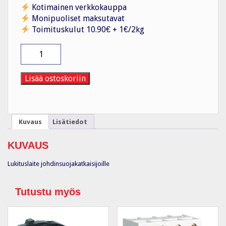
Kotimainen verkkokauppa
Monipuoliset maksutavat
Toimituskulut 10.90€ + 1€/2kg
Keskuksen
lisätarvike
Lukituslaite
määrä
Lisää ostoskoriin
Kuvaus
Lisätiedot
KUVAUS
Lukituslaite johdinsuojakatkaisijoille
Tutustu myös