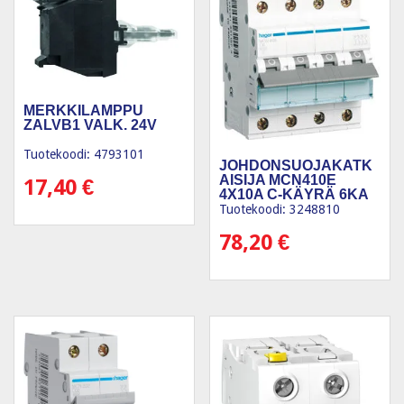
MERKKILAMPPU
ZALVB1 VALK. 24V
Tuotekoodi: 4793101
JOHDONSUOJAKATK
AISIJA MCN410E
17,40
€
4X10A C-KÄYRÄ 6KA
Tuotekoodi: 3248810
78,20
€