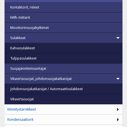
Kontaktorit, releet
kWh-mittarit
Moottorinsuojakytkimet
Sulakkeet
Kahvasulakkeet
Tulppasulakkeet
Suojajännitemuuntajat
Vikavirtasuojat, johdonsuojakatkaisijat
Johdonsuojakatkaisijat / Automaattisulakkeet
Vikavirtasuojat
Kiinnitystarvikkeet
Kondensaattorit