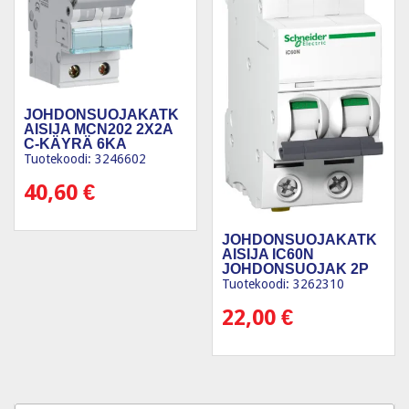
JOHDONSUOJAKATK
AISIJA MCN202 2X2A
C-KÄYRÄ 6KA
Tuotekoodi: 3246602
40,60
€
JOHDONSUOJAKATK
AISIJA IC60N
JOHDONSUOJAK 2P
C10A 6KA
Tuotekoodi: 3262310
22,00
€
Products