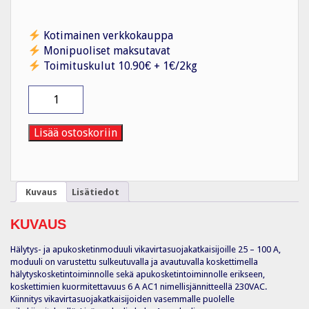
Kotimainen verkkokauppa
Monipuoliset maksutavat
Toimituskulut 10.90€ + 1€/2kg
Apukosketin
CZ001
vikav.
25-
Lisää ostoskoriin
100A
häl.kosk.
määrä
Kuvaus
Lisätiedot
KUVAUS
Hälytys- ja apukosketinmoduuli vikavirtasuojakatkaisijoille 25 – 100 A,
moduuli on varustettu sulkeutuvalla ja avautuvalla koskettimella
hälytyskosketintoiminnolle sekä apukosketintoiminnolle erikseen,
koskettimien kuormitettavuus 6 A AC1 nimellisjännitteellä 230VAC.
Kiinnitys vikavirtasuojakatkaisijoiden vasemmalle puolelle