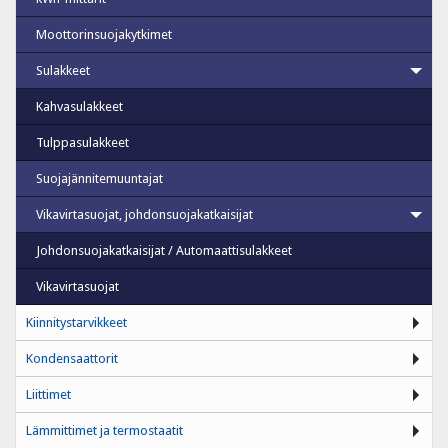
Moottorinsuojakytkimet
Sulakkeet
Kahvasulakkeet
Tulppasulakkeet
Suojajännitemuuntajat
Vikavirtasuojat, johdonsuojakatkaisijat
Johdonsuojakatkaisijat / Automaattisulakkeet
Vikavirtasuojat
Kiinnitystarvikkeet
Kondensaattorit
Liittimet
Lämmittimet ja termostaatit