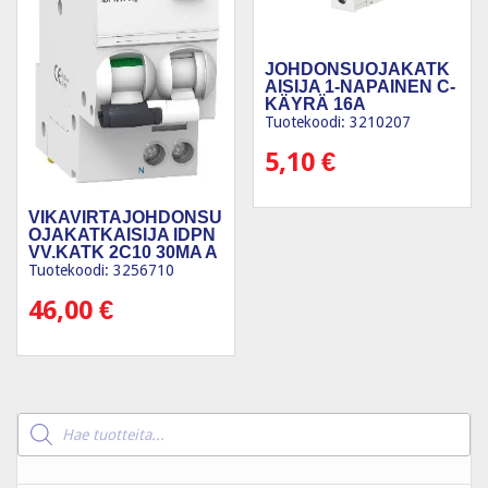
JOHDONSUOJAKATK
AISIJA 1-NAPAINEN C-
KÄYRÄ 16A
Tuotekoodi: 3210207
5,10
€
VIKAVIRTAJOHDONSU
OJAKATKAISIJA IDPN
VV.KATK 2C10 30MA A
6KA
Tuotekoodi: 3256710
46,00
€
Products
search