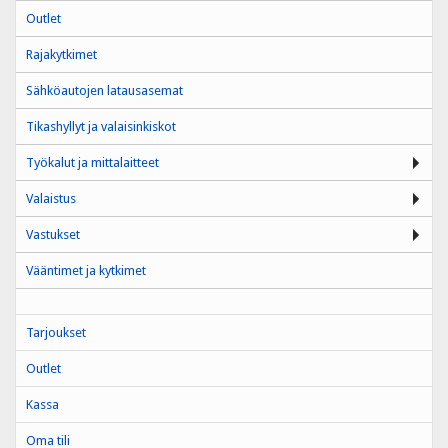
Outlet
Rajakytkimet
Sähköautojen latausasemat
Tikashyllyt ja valaisinkiskot
Työkalut ja mittalaitteet
Valaistus
Vastukset
Vääntimet ja kytkimet
Tarjoukset
Outlet
Kassa
Oma tili