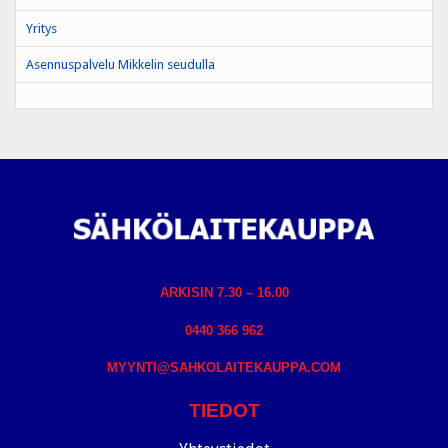
Yritys
Asennuspalvelu Mikkelin seudulla
ARKISIN 7.30 – 16.00
0440 366 962
MYYNTI@SAHKOLAITEKAUPPA.COM
TIEDOT