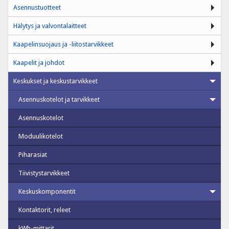
Asennustuotteet
Hälytys ja valvontalaitteet
Kaapelinsuojaus ja -liitostarvikkeet
Kaapelit ja johdot
Keskukset ja keskustarvikkeet
Asennuskotelot ja tarvikkeet
Asennuskotelot
Moduulikotelot
Piharasiat
Tiivistystarvikkeet
Keskuskomponentit
Kontaktorit, releet
kWh-mittarit