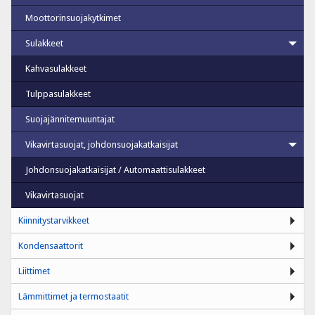
Moottorinsuojakytkimet
Sulakkeet
Kahvasulakkeet
Tulppasulakkeet
Suojajännitemuuntajat
Vikavirtasuojat, johdonsuojakatkaisijat
Johdonsuojakatkaisijat / Automaattisulakkeet
Vikavirtasuojat
Kiinnitystarvikkeet
Kondensaattorit
Liittimet
Lämmittimet ja termostaatit