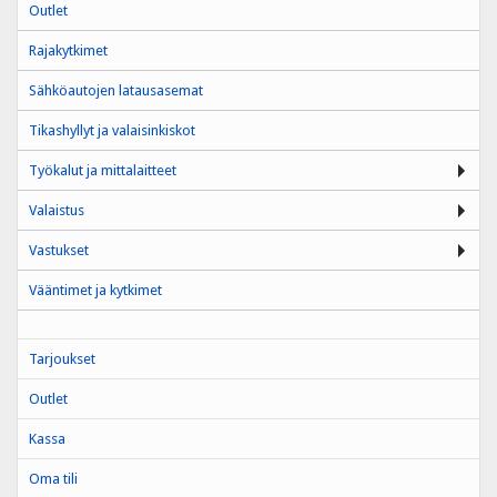
Outlet
Rajakytkimet
Sähköautojen latausasemat
Tikashyllyt ja valaisinkiskot
Työkalut ja mittalaitteet
Valaistus
Vastukset
Vääntimet ja kytkimet
Tarjoukset
Outlet
Kassa
Oma tili