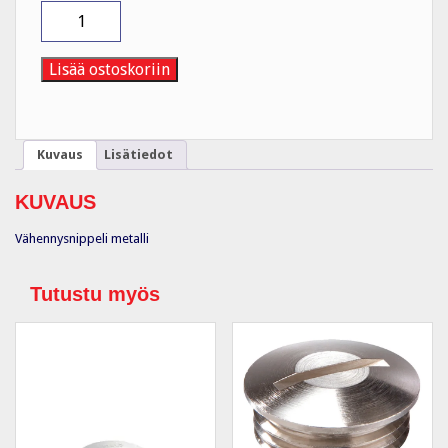
Supistus
metalli
MRP
29/21
Lisää ostoskoriin
/
PG
määrä
Kuvaus
Lisätiedot
KUVAUS
Vähennysnippeli metalli
Tutustu myös