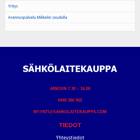
Yritys
Asennuspalvelu Mikkelin seudulla
ARKISIN 7.30 – 16.00
0440 366 962
MYYNTI@SAHKOLAITEKAUPPA.COM
TIEDOT
Yhteystiedot