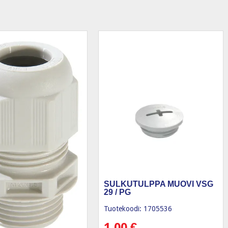
SULKUTULPPA MUOVI VSG
29 / PG
Tuotekoodi: 1705536
1,00
€