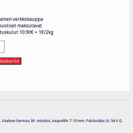
ainen verkkokauppa
uoliset maksutavat
tuskulut 10.90€ + 1€/2kg
iste
toskoriin
5,
ta. Vaalean harmaa, M- mitoitus, kaapelille 7-10 mm. Paloluokka UL 94 V-0,