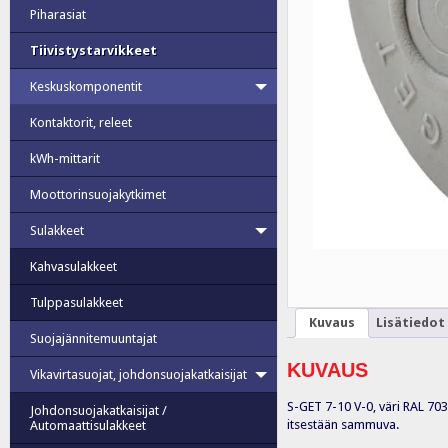
Piharasiat
Tiivistystarvikkeet
Keskuskomponentit
Kontaktorit, releet
kWh-mittarit
Moottorinsuojakytkimet
Sulakkeet
Kahvasulakkeet
Tulppasulakkeet
Kuvaus
Lisätiedot
Suojajännitemuuntajat
KUVAUS
Vikavirtasuojat, johdonsuojakatkaisijat
S-GET 7-10 V-0, väri RAL 703
Johdonsuojakatkaisijat /
itsestään sammuva.
Automaattisulakkeet