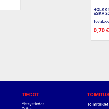
HOLKKI
ESKV 20
Tuotekood
0,70
TIEDOT
TOIMITU
Yhteystiedot
Toimitukset 
Yritys