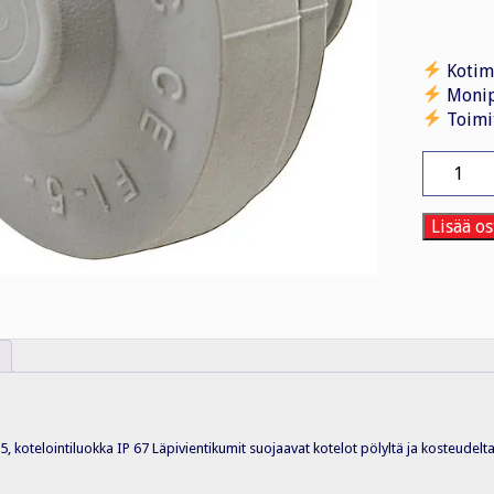
Kotim
Monip
Toimi
Kalvotiiv
S-
GET
7-
Lisää os
10
V-
0,RAL703
IP
67
määrä
5, kotelointiluokka IP 67 Läpivientikumit suojaavat kotelot pölyltä ja kosteudel