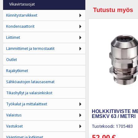
Vikavirtasuojat
Tutustu myös
Kiinnitystarvikkeet
Kondensaattorit
Liittimet
Lämmittimet ja termostaatit
Outlet
Rajakytkimet
Sähköautojen latausasemat
Tikashyllyt ja valaisinkiskot
Työkalut ja mittalaitteet
HOLKKITIIVISTE M
Valaistus
EMSKV 63 / METRI
Vastukset
Tuotekoodi: 1705483
52,00
€
Vääntimet ja kytkimet