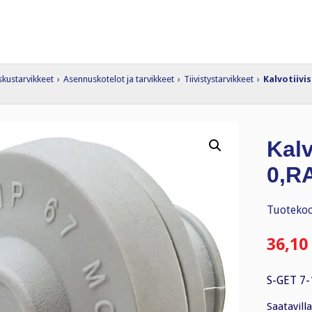
skustarvikkeet
›
Asennuskotelot ja tarvikkeet
›
Tiivistystarvikkeet
›
Kalvotiivis
Kalv
0,RA
Tuotekoo
36,10
S-GET 7-
Saatavilla