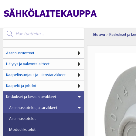
Products
search
Etusivu
›
Keskukset ja ke
Asennustuotteet
Hälytys ja valvontalaitteet
Kaapelinsuojaus ja -liitostarvikkeet
Kaapelit ja johdot
Keskukset ja keskustarvikkeet
Asennuskotelot ja tarvikkeet
Asennuskotelot
Moduulikotelot