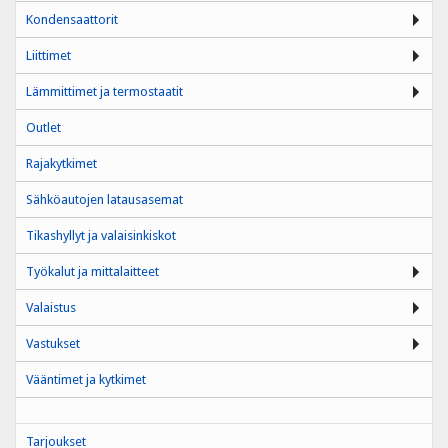
Kondensaattorit
Liittimet
Lämmittimet ja termostaatit
Outlet
Rajakytkimet
Sähköautojen latausasemat
Tikashyllyt ja valaisinkiskot
Työkalut ja mittalaitteet
Valaistus
Vastukset
Vääntimet ja kytkimet
Tarjoukset