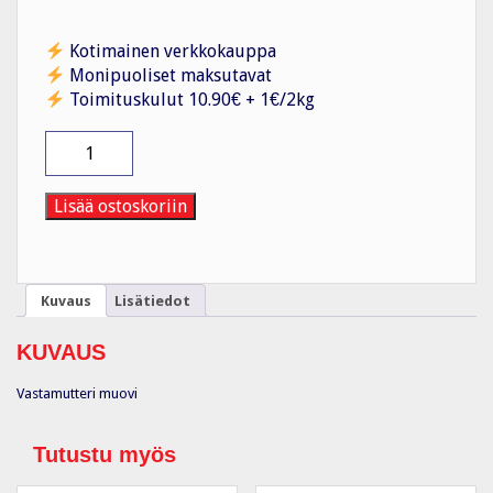
Kotimainen verkkokauppa
Monipuoliset maksutavat
Toimituskulut 10.90€ + 1€/2kg
Vastamutteri
muovi
MUG
11
Lisää ostoskoriin
/
PG
määrä
Kuvaus
Lisätiedot
KUVAUS
Vastamutteri muovi
Tutustu myös