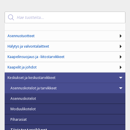
Products
search
Asennustuotteet
Hälytys ja valvontalaitteet
Kaapelinsuojaus ja -liitostarvikkeet
Kaapelit ja johdot
Keskukset ja keskustarvikkeet
Asennuskotelot ja tarvikkeet
Asennuskotelot
Moduulikotelot
Piharasiat
Tiivistystarvikkeet