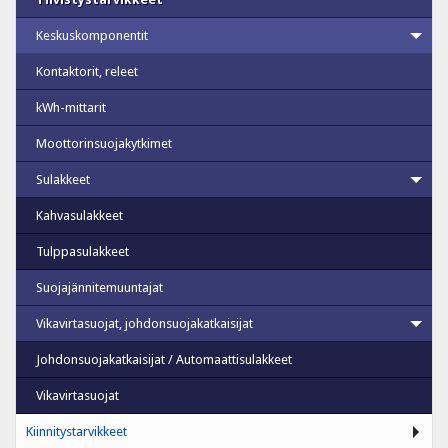
Keskuskomponentit
Kontaktorit, releet
kWh-mittarit
Moottorinsuojakytkimet
Sulakkeet
Kahvasulakkeet
Tulppasulakkeet
Suojajännitemuuntajat
Vikavirtasuojat, johdonsuojakatkaisijat
Johdonsuojakatkaisijat / Automaattisulakkeet
Vikavirtasuojat
Kiinnitystarvikkeet