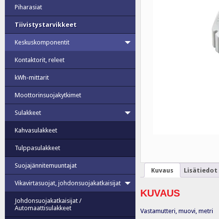
Piharasiat
Tiivistystarvikkeet
Keskuskomponentit
Kontaktorit, releet
kWh-mittarit
Moottorinsuojakytkimet
Sulakkeet
Kahvasulakkeet
Tulppasulakkeet
Suojajännitemuuntajat
Kuvaus
Lisätiedot
Vikavirtasuojat, johdonsuojakatkaisijat
KUVAUS
Johdonsuojakatkaisijat /
Automaattisulakkeet
Vastamutteri, muovi, metri