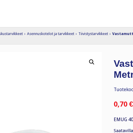
skustarvikkeet
›
Asennuskotelot ja tarvikkeet
›
Tiivistystarvikkeet
›
Vastamutt
Vas
Metr
Tuotekoo
0,70
€
EMUG 40 
Saatavilla