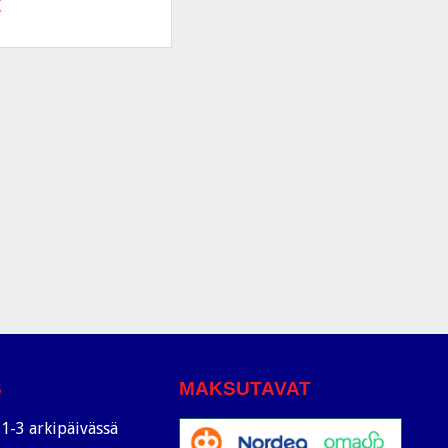
€
S
MAKSUTAVAT
1-3 arkipäivässä