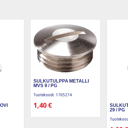
SULKUTULPPA METALLI
MVS 9 / PG
Tuotekoodi: 1705274
1,40
€
OVI
SULKUT
29 / PG
Tuotekood