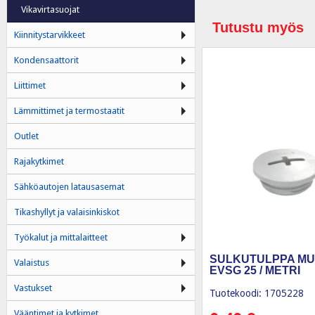
Vikavirtasuojat
Tutustu myös
Kiinnitystarvikkeet
Kondensaattorit
Liittimet
Lämmittimet ja termostaatit
Outlet
Rajakytkimet
Sähköautojen latausasemat
Tikashyllyt ja valaisinkiskot
Työkalut ja mittalaitteet
SULKUTULPPA MU
Valaistus
EVSG 25 / METRI
Vastukset
Tuotekoodi: 1705228
Vääntimet ja kytkimet