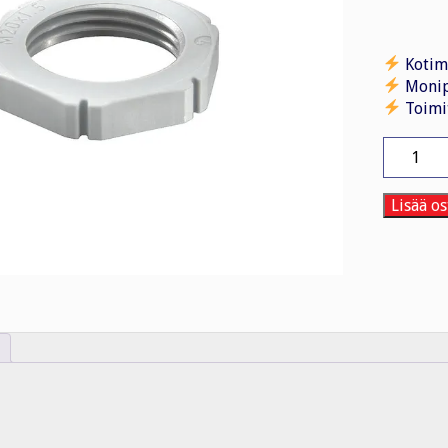
Kotim
Monip
Toimi
Vastamut
muovi
EMUG
40
Lisää os
/
Metri
määrä