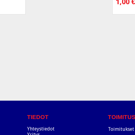
1,00
TIEDOT
TOIMITU
Yhteystiedot
Toimitukset 
Yritys