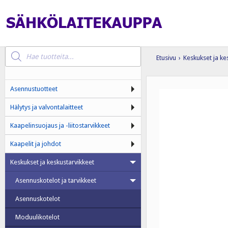
Products
search
Etusivu
›
Keskukset ja ke
Asennustuotteet
Hälytys ja valvontalaitteet
Kaapelinsuojaus ja -liitostarvikkeet
Kaapelit ja johdot
Keskukset ja keskustarvikkeet
Asennuskotelot ja tarvikkeet
Asennuskotelot
Moduulikotelot