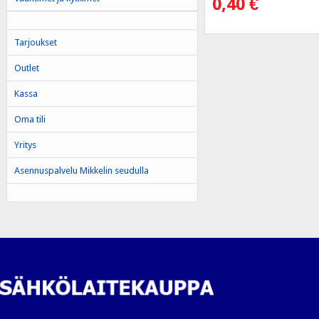
0,40
€
Tarjoukset
Outlet
Kassa
Oma tili
Yritys
Asennuspalvelu Mikkelin seudulla