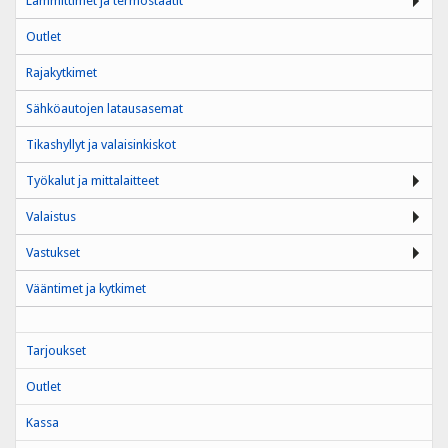
Lämmittimet ja termostaatit
Outlet
Rajakytkimet
Sähköautojen latausasemat
Tikashyllyt ja valaisinkiskot
Työkalut ja mittalaitteet
Valaistus
Vastukset
Vääntimet ja kytkimet
Tarjoukset
Outlet
Kassa