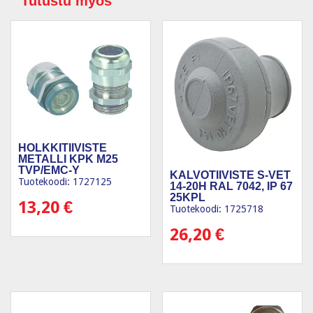
Tutustu myös
HOLKKITIIVISTE
METALLI KPK M25
TVP/EMC-Y
KALVOTIIVISTE S-VET
Tuotekoodi: 1727125
14-20H RAL 7042, IP 67
25KPL
13,20
€
Tuotekoodi: 1725718
26,20
€