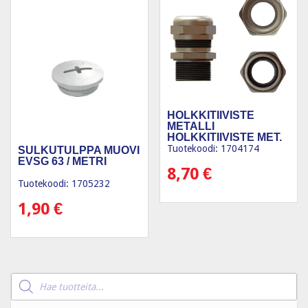
HOLKKITIIVISTE
METALLI
HOLKKITIIVISTE MET.
M25
Tuotekoodi: 1704174
SULKUTULPPA MUOVI
EVSG 63 / METRI
8,70
€
Tuotekoodi: 1705232
1,90
€
Products
search