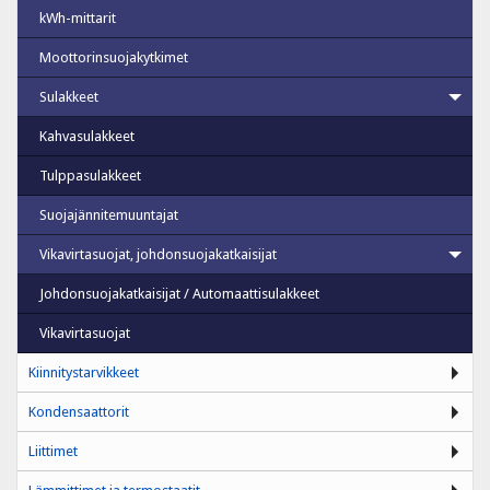
kWh-mittarit
Moottorinsuojakytkimet
Sulakkeet
Kahvasulakkeet
Tulppasulakkeet
Suojajännitemuuntajat
Vikavirtasuojat, johdonsuojakatkaisijat
Johdonsuojakatkaisijat / Automaattisulakkeet
Vikavirtasuojat
Kiinnitystarvikkeet
Kondensaattorit
Liittimet