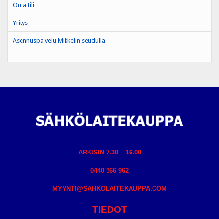
Oma tili
Yritys
Asennuspalvelu Mikkelin seudulla
ARKISIN 7.30 – 16.00
0440 366 962
MYYNTI@SAHKOLAITEKAUPPA.COM
TIEDOT