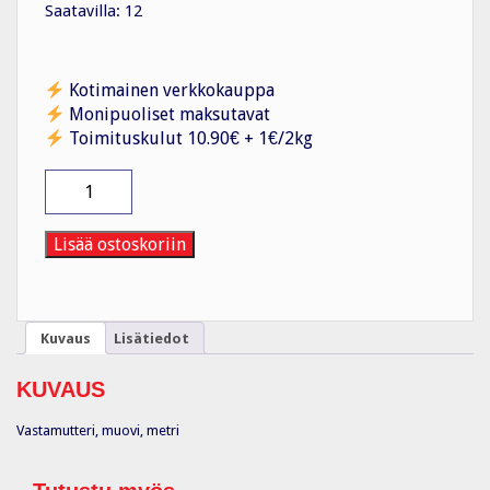
Saatavilla: 12
Kotimainen verkkokauppa
Monipuoliset maksutavat
Toimituskulut 10.90€ + 1€/2kg
Vastamutteri
muovi
EMUG
16
Lisää ostoskoriin
/
Metri
määrä
Kuvaus
Lisätiedot
KUVAUS
Vastamutteri, muovi, metri