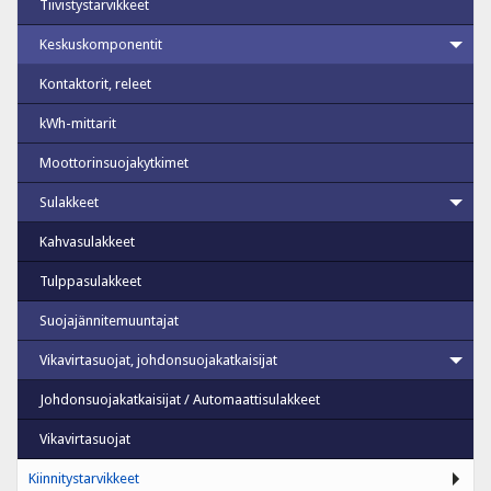
Tiivistystarvikkeet
Keskuskomponentit
Kontaktorit, releet
kWh-mittarit
Moottorinsuojakytkimet
Sulakkeet
Kahvasulakkeet
Tulppasulakkeet
Suojajännitemuuntajat
Vikavirtasuojat, johdonsuojakatkaisijat
Johdonsuojakatkaisijat / Automaattisulakkeet
Vikavirtasuojat
Kiinnitystarvikkeet