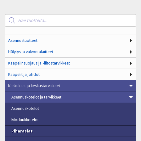
Products
search
Asennustuotteet
Hälytys ja valvontalaitteet
Kaapelinsuojaus ja -liitostarvikkeet
Kaapelit ja johdot
Keskukset ja keskustarvikkeet
Asennuskotelot ja tarvikkeet
Asennuskotelot
Moduulikotelot
Piharasiat