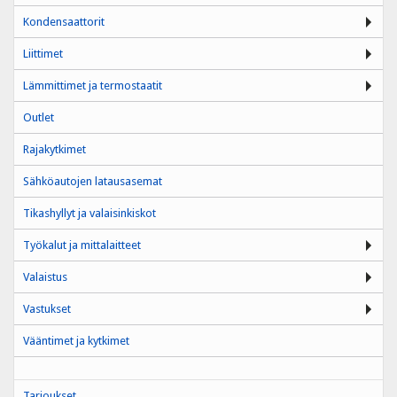
Kondensaattorit
Liittimet
Lämmittimet ja termostaatit
Outlet
Rajakytkimet
Sähköautojen latausasemat
Tikashyllyt ja valaisinkiskot
Työkalut ja mittalaitteet
Valaistus
Vastukset
Vääntimet ja kytkimet
Tarjoukset