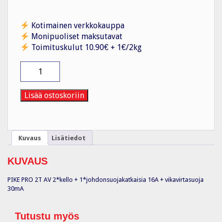
Kotimainen verkkokauppa
Monipuoliset maksutavat
Toimituskulut 10.90€ + 1€/2kg
Piharasia
PIKE
PRO
2T
Lisää ostoskoriin
AV
määrä
Kuvaus
Lisätiedot
KUVAUS
PIKE PRO 2T AV 2*kello + 1*johdonsuojakatkaisia 16A + vikavirtasuoja
30mA
Tutustu myös