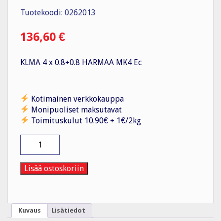
Tuotekoodi: 0262013
136,60
€
KLMA 4 x 0.8+0.8 HARMAA MK4 Ec
Kotimainen verkkokauppa
Monipuoliset maksutavat
Toimituskulut 10.90€ + 1€/2kg
Merkinantokaapeli
KLMA
4x0,8+0,8
HARMAA
Lisää ostoskoriin
MK4
Ec
(150m)
määrä
Kuvaus
Lisätiedot