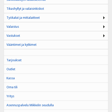
Tikashyllyt ja valaisinkiskot
Työkalut ja mittalaitteet
Valaistus
Vastukset
Vääntimet ja kytkimet
Tarjoukset
Outlet
Kassa
Oma tili
Yritys
Asennuspalvelu Mikkelin seudulla