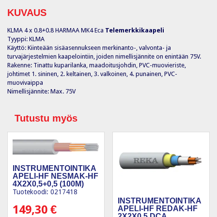
KUVAUS
KLMA 4 x 0.8+0.8 HARMAA MK4 Eca
Telemerkkikaapeli
Tyyppi: KLMA
Käyttö: Kiinteään sisäasennukseen merkinanto-, valvonta- ja
turvajärjestelmien kaapelointiin, joiden nimellisjännite on enintään 75V.
Rakenne: Tinattu kuparilanka, maadoitusjohdin, PVC-muovieriste,
johtimet 1. sininen, 2. keltainen, 3. valkoinen, 4. punainen, PVC-
muovivaippa
Nimellisjännite: Max. 75V
Tutustu myös
INSTRUMENTOINTIKA
APELI-HF NESMAK-HF
4X2X0,5+0,5 (100M)
Tuotekoodi: 0217418
INSTRUMENTOINTIKA
149,30
€
APELI-HF REDAK-HF
2X2X0,5 DCA