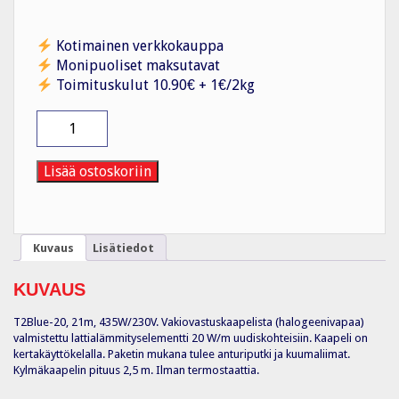
Kotimainen verkkokauppa
Monipuoliset maksutavat
Toimituskulut 10.90€ + 1€/2kg
Lattialämmityskaapeli
T2Blue-
20
21m
Lisää ostoskoriin
ilman
term.
määrä
Kuvaus
Lisätiedot
KUVAUS
T2Blue-20, 21m, 435W/230V. Vakiovastuskaapelista (halogeenivapaa)
valmistettu lattialämmityselementti 20 W/m uudiskohteisiin. Kaapeli on
kertakäyttökelalla. Paketin mukana tulee anturiputki ja kuumaliimat.
Kylmäkaapelin pituus 2,5 m. Ilman termostaattia.