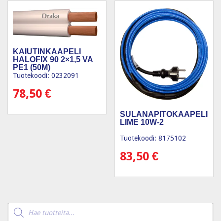
KAIUTINKAAPELI
HALOFIX 90 2×1,5 VA
PE1 (50M)
Tuotekoodi: 0232091
78,50
€
SULANAPITOKAAPELI
LIME 10W-2
Tuotekoodi: 8175102
83,50
€
Products
search