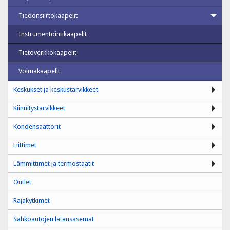
Tiedonsiirtokaapelit
Instrumentointikaapelit
Tietoverkkokaapelit
Voimakaapelit
Keskukset ja keskustarvikkeet
Kiinnitystarvikkeet
Kondensaattorit
Liittimet
Lämmittimet ja termostaatit
Outlet
Rajakytkimet
Sähköautojen latausasemat