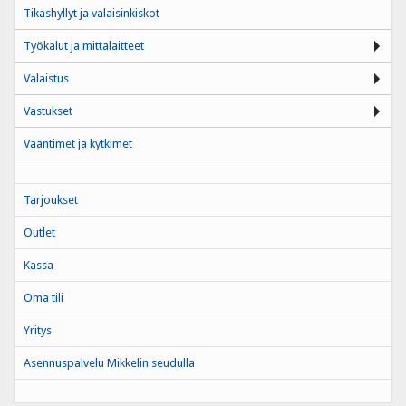
Tikashyllyt ja valaisinkiskot
Työkalut ja mittalaitteet
Valaistus
Vastukset
Vääntimet ja kytkimet
Tarjoukset
Outlet
Kassa
Oma tili
Yritys
Asennuspalvelu Mikkelin seudulla