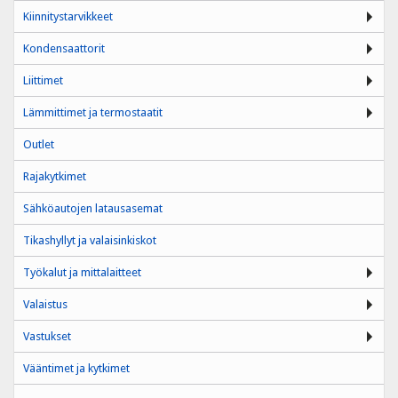
Kiinnitystarvikkeet
Kondensaattorit
Liittimet
Lämmittimet ja termostaatit
Outlet
Rajakytkimet
Sähköautojen latausasemat
Tikashyllyt ja valaisinkiskot
Työkalut ja mittalaitteet
Valaistus
Vastukset
Vääntimet ja kytkimet