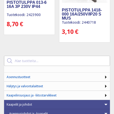
PISTOTULPPA 013-6
16A 3P 230V IP44
PISTOTULPPA 1418-
000 16A/250V/IP20 S
Tuotekoodi: 2423900
MUS
Tuotekoodi: 2440718
8,70
€
3,10
€
Products
search
Asennustuotteet
Hälytys ja valvontalaitteet
Kaapelinsuojaus ja -liitostarvikkeet
Kaapelit ja johdot
Asennusjohdot ja -kaapelit