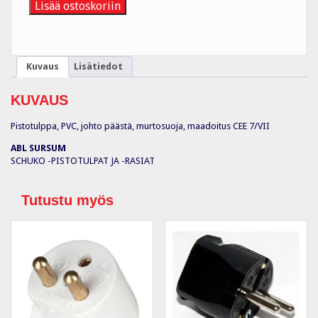
16A/250V/IP20
Lisää ostoskoriin
S
HAR
määrä
Kuvaus
Lisätiedot
KUVAUS
Pistotulppa, PVC, johto päästä, murtosuoja, maadoitus CEE 7/VII
ABL SURSUM
SCHUKO -PISTOTULPAT JA -RASIAT
Tutustu myös