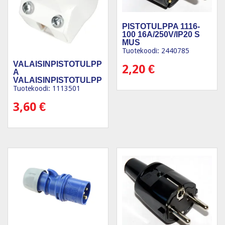
PISTOTULPPA 1116-
100 16A/250V/IP20 S
MUS
Tuotekoodi: 2440785
VALAISINPISTOTULPP
2,20
€
A
VALAISINPISTOTULPP
A MAADOITETT
Tuotekoodi: 1113501
3,60
€