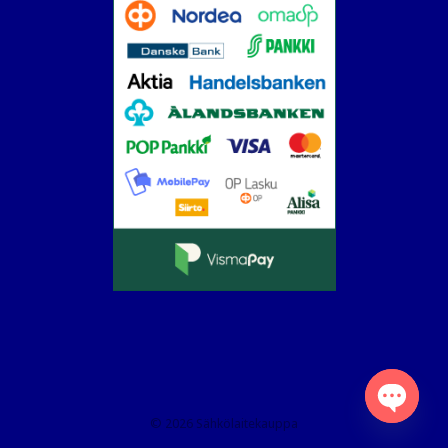
© 2026 Sähkölaitekauppa
Open
chaty