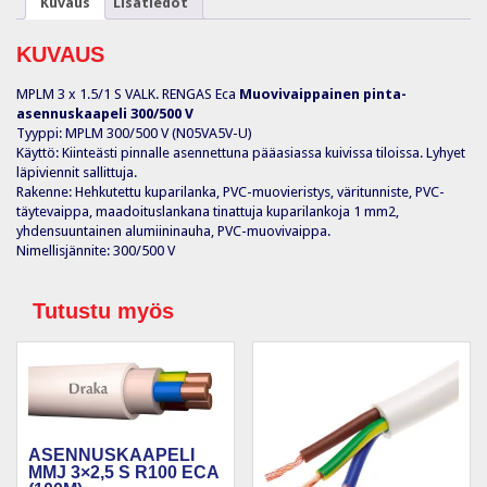
Kuvaus
Lisätiedot
Eca
(50m)
määrä
KUVAUS
MPLM 3 x 1.5/1 S VALK. RENGAS Eca
Muovivaippainen pinta-
asennuskaapeli 300/500 V
Tyyppi: MPLM 300/500 V (N05VA5V-U)
Käyttö: Kiinteästi pinnalle asennettuna pääasiassa kuivissa tiloissa. Lyhyet
läpiviennit sallittuja.
Rakenne: Hehkutettu kuparilanka, PVC-muovieristys, väritunniste, PVC-
täytevaippa, maadoituslankana tinattuja kuparilankoja 1 mm2,
yhdensuuntainen alumiininauha, PVC-muovivaippa.
Nimellisjännite: 300/500 V
Tutustu myös
ASENNUSKAAPELI
MMJ 3×2,5 S R100 ECA