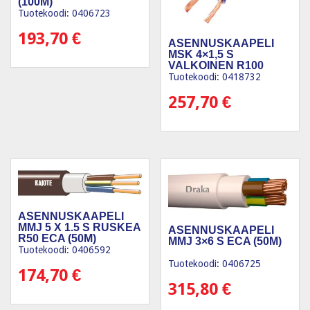
(100M)
Tuotekoodi: 0406723
193,70
€
ASENNUSKAAPELI
MSK 4×1,5 S
VALKOINEN R100
(100M)
Tuotekoodi: 0418732
257,70
€
ASENNUSKAAPELI
MMJ 5 X 1.5 S RUSKEA
ASENNUSKAAPELI
R50 ECA (50M)
MMJ 3×6 S ECA (50M)
Tuotekoodi: 0406592
Tuotekoodi: 0406725
174,70
€
315,80
€