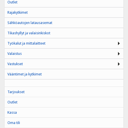
Outlet
Rajakytkimet
Sähköautojen latausasemat
Tikashyllyt ja valaisinkiskot
Työkalut ja mittalaitteet
Valaistus
Vastukset
Vääntimet ja kytkimet
Tarjoukset
Outlet
Kassa
Oma tili