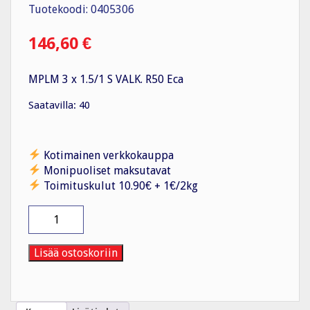
Tuotekoodi: 0405306
146,60
€
MPLM 3 x 1.5/1 S VALK. R50 Eca
Saatavilla: 40
Kotimainen verkkokauppa
Monipuoliset maksutavat
Toimituskulut 10.90€ + 1€/2kg
Asennuskaapeli
MPLM
3
x
Lisää ostoskoriin
1.5/1
S
VALK.
R50