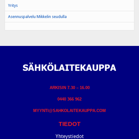
Yritys
Asennuspalvelu Mikkelin seudulla
ARKISIN 7.30 – 16.00
0440 366 962
MYYNTI@SAHKOLAITEKAUPPA.COM
TIEDOT
Yhteystiedot