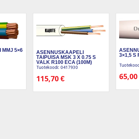
 MMJ 5×6
ASENN
ASENNUSKAAPELI
3×1,5 S
TAIPUISA MSK 3 X 0.75 S
VALK R100 ECA (100M)
Tuotekood
Tuotekoodi: 0417930
65,0
115,70
€