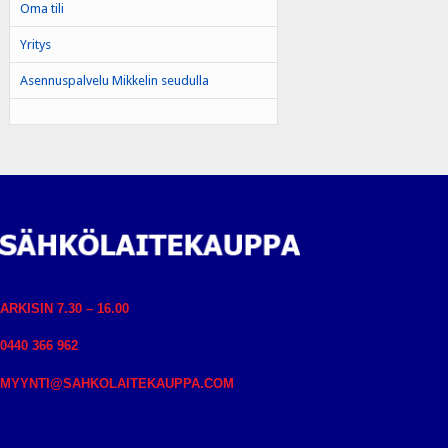
Oma tili
Yritys
Asennuspalvelu Mikkelin seudulla
ARKISIN 7.30 – 16.00
0440 366 962
MYYNTI@SAHKOLAITEKAUPPA.COM