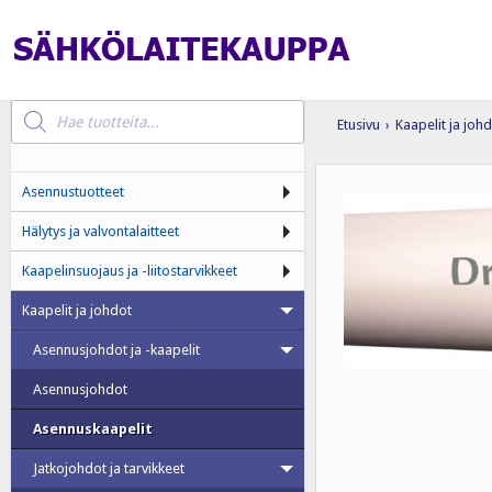
Products
search
Etusivu
›
Kaapelit ja joh
Asennustuotteet
Hälytys ja valvontalaitteet
Kaapelinsuojaus ja -liitostarvikkeet
Kaapelit ja johdot
Asennusjohdot ja -kaapelit
Asennusjohdot
Asennuskaapelit
Jatkojohdot ja tarvikkeet