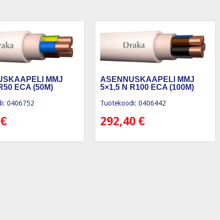
USKAAPELI MMJ
ASENNUSKAAPELI MMJ
 R50 ECA (50M)
5×1,5 N R100 ECA (100M)
i: 0406752
Tuotekoodi: 0406442
0
€
292,40
€