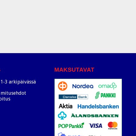
S
MAKSUTAVAT
1-3 arkipäivässä
oimitusehdot
oitus