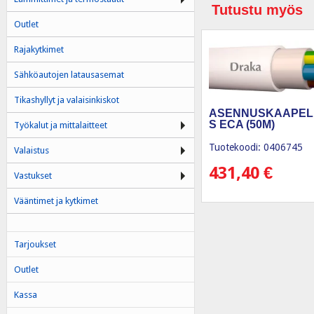
Tutustu myös
Outlet
Rajakytkimet
Sähköautojen latausasemat
Tikashyllyt ja valaisinkiskot
ASENNUSKAAPELI
S ECA (50M)
Työkalut ja mittalaitteet
Tuotekoodi: 0406745
Valaistus
431,40
€
Vastukset
Vääntimet ja kytkimet
Tarjoukset
Outlet
Kassa