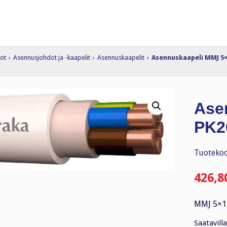
dot
›
Asennusjohdot ja -kaapelit
›
Asennuskaapelit
›
Asennuskaapeli MMJ 5×1
Ase
PK2
Tuotekoo
426,8
MMJ 5×1,
Saatavilla