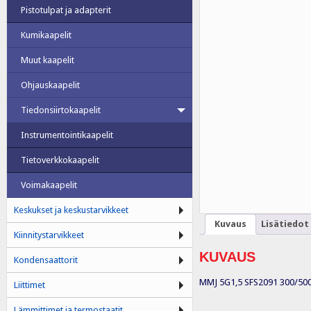
Pistotulpat ja adapterit
Kumikaapelit
Muut kaapelit
Ohjauskaapelit
Tiedonsiirtokaapelit
Instrumentointikaapelit
Tietoverkkokaapelit
Voimakaapelit
Keskukset ja keskustarvikkeet
Kuvaus
Lisätiedot
Kiinnitystarvikkeet
KUVAUS
Kondensaattorit
MMJ 5G1,5 SFS2091 300/500V 
Liittimet
Lämmittimet ja termostaatit