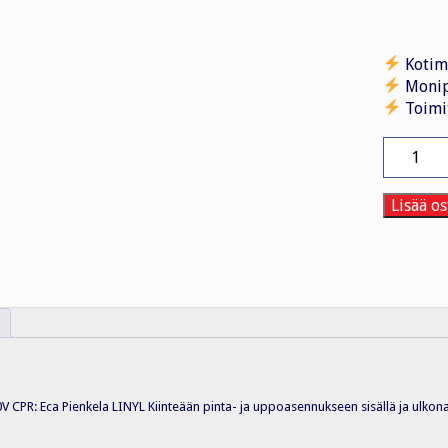
Kotim
Monip
Toimi
Asennusk
MMJ
5x1,5
S
Lisää os
PK200
Eca
(200m)
määrä
CPR: Eca Pienkela LINYL Kiinteään pinta- ja uppoasennukseen sisällä ja ulkona