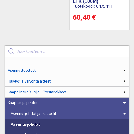
LTK (100M)
Tuotekoodi: 0475411
60,40
€
Products
search
Asennustuotteet
Hälytys ja valvontalaitteet
Kaapelinsuojaus ja -liitostarvikkeet
Kaapelit ja johdot
Asennusjohdot ja -kaapelit
Asennusjohdot