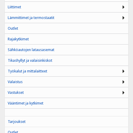
Liittimet
Lämmittimet ja termostaatit
Outlet
Rajakytkimet
Sähköautojen latausasemat
Tikashyllyt ja valaisinkiskot
Työkalut ja mittalaitteet
Valaistus
Vastukset
Vääntimet ja kytkimet
Tarjoukset
Outlet