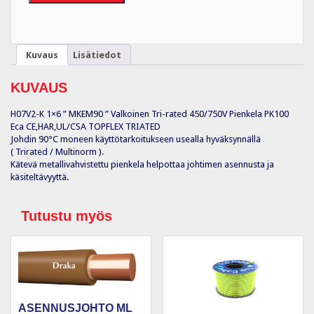
TRI
VA
Eca
PK100
Kuvaus
Lisätiedot
määrä
KUVAUS
H07V2-K 1×6 ” MKEM90 ” Valkoinen Tri-rated 450/750V Pienkela PK100
Eca CE,HAR,UL/CSA TOPFLEX TRIATED
Johdin 90°C moneen käyttötarkoitukseen usealla hyväksynnällä
( Trirated / Multinorm ).
Kätevä metallivahvistettu pienkela helpottaa johtimen asennusta ja
käsiteltävyyttä.
Tutustu myös
ASENNUSJOHTO ML