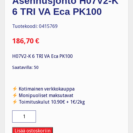
Asennusjohto H07V2-K
6 TRI VA Eca PK100
Tuotekoodi: 0415769
186,70
€
H07V2-K 6 TRI VA Eca PK100
Saatavilla: 50
Kotimainen verkkokauppa
Monipuoliset maksutavat
Toimituskulut 10.90€ + 1€/2kg
Asennusjohto
H07V2-
K
6
Lisää ostoskoriin