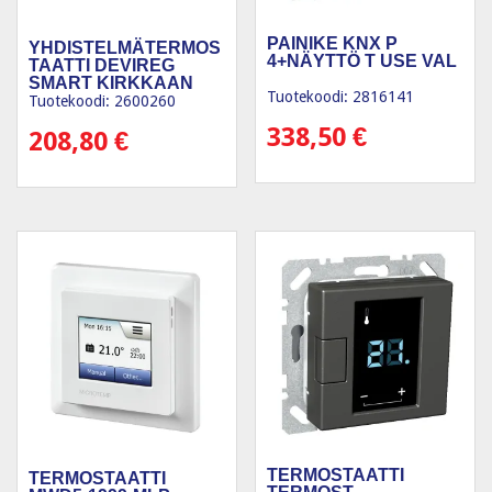
PAINIKE KNX P
YHDISTELMÄTERMOS
4+NÄYTTÖ T USE VAL
TAATTI DEVIREG
SMART KIRKKAAN
Tuotekoodi: 2816141
VALK.
Tuotekoodi: 2600260
338,50
€
208,80
€
TERMOSTAATTI
TERMOSTAATTI