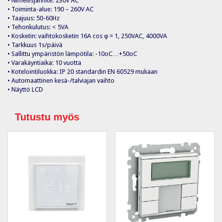
• Nimellisjännite: 230V AC
• Toiminta-alue: 190 – 260V AC
• Taajuus: 50-60Hz
• Tehonkulutus: < 5VA
• Kosketin: vaihtokosketin 16A cos φ = 1, 250VAC, 4000VA
• Tarkkuus 1s/päivä
• Sallittu ympäristön lämpötila: -10oC…+50oC
• Varakäyntiaika: 10 vuotta
• Kotelointiluokka: IP 20 standardin EN 60529 mukaan
• Automaattinen kesä-/talviajan vaihto
• Näyttö LCD
Tutustu myös