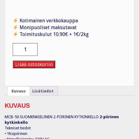
Kotimainen verkkokauppa
Monipuoliset maksutavat
Toimituskulut 10.90€ + 1€/2kg
Kellokytkin
digitaalinen
MCB-
50
Lisää ostoskoriin
KELLOKYTKIN
2-
PIIRINEN
määrä
Kuvaus
Lisätiedot
KUVAUS
MCB-50 SUOMENKIELINEN 2-PIIRINEN KYTKINKELLO
2-piirinen
kytkinkello
Tekniset tiedot
• Yksipiirinen