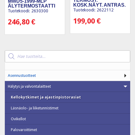
TERMOST.
MWD5-1999-MLP
KOSK.NÄYT. ANTRAS.
ÄLYTERMOSTAATTI
Tuotekoodi: 2622112
Tuotekoodi: 2630300
199,00
€
246,80
€
Products
search
Asennustuotteet
Hälytys ja valvontalaitteet
Kellokytkimet ja ajastinpistorasiat
Läsnäolo- ja liiketunnistimet
Ovikellot
Palovaroittimet