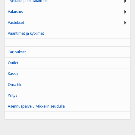
Työkalut ja mittalaitteet
Valaistus
Vastukset
Vääntimet ja kytkimet
Tarjoukset
Outlet
Kassa
Oma tili
Yritys
Asennuspalvelu Mikkelin seudulla