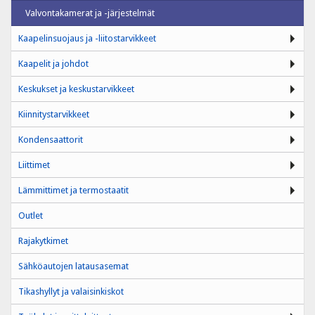
Valvontakamerat ja -järjestelmät
Kaapelinsuojaus ja -liitostarvikkeet
Kaapelit ja johdot
Keskukset ja keskustarvikkeet
Kiinnitystarvikkeet
Kondensaattorit
Liittimet
Lämmittimet ja termostaatit
Outlet
Rajakytkimet
Sähköautojen latausasemat
Tikashyllyt ja valaisinkiskot