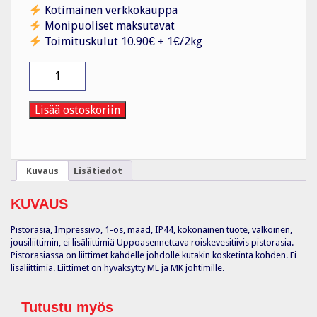
Kotimainen verkkokauppa
Monipuoliset maksutavat
Toimituskulut 10.90€ + 1€/2kg
Pistorasia
1S/16A/IP44
UPJ
HL
Lisää ostoskoriin
VAL
määrä
Kuvaus
Lisätiedot
KUVAUS
Pistorasia, Impressivo, 1-os, maad, IP44, kokonainen tuote, valkoinen,
jousiliittimin, ei lisäliittimiä Uppoasennettava roiskevesitiivis pistorasia.
Pistorasiassa on liittimet kahdelle johdolle kutakin kosketinta kohden. Ei
lisäliittimiä. Liittimet on hyväksytty ML ja MK johtimille.
Tutustu myös