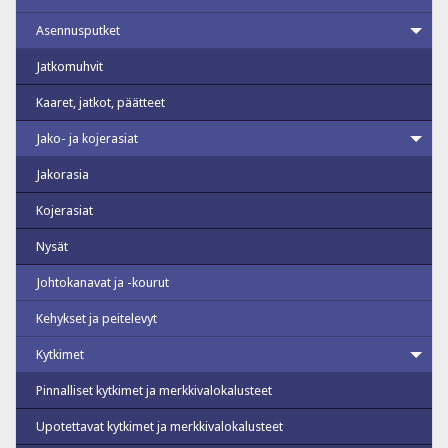
Asennusputket
Jatkomuhvit
Kaaret, jatkot, päätteet
Jako- ja kojerasiat
Jakorasia
Kojerasiat
Nysät
Johtokanavat ja -kourut
Kehykset ja peitelevyt
Kytkimet
Pinnalliset kytkimet ja merkkivalokalusteet
Upotettavat kytkimet ja merkkivalokalusteet