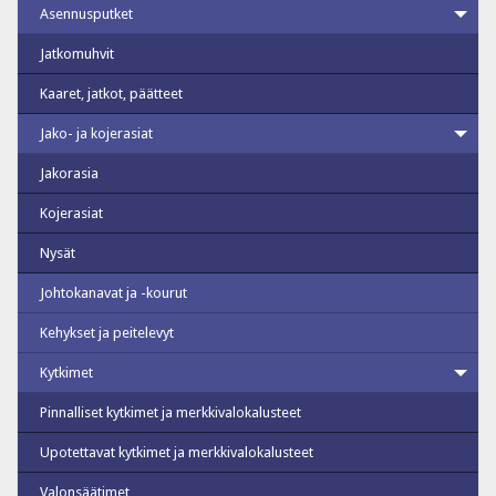
Asennusputket
Jatkomuhvit
Kaaret, jatkot, päätteet
Jako- ja kojerasiat
Jakorasia
Kojerasiat
Nysät
Johtokanavat ja -kourut
Kehykset ja peitelevyt
Kytkimet
Pinnalliset kytkimet ja merkkivalokalusteet
Upotettavat kytkimet ja merkkivalokalusteet
Valonsäätimet