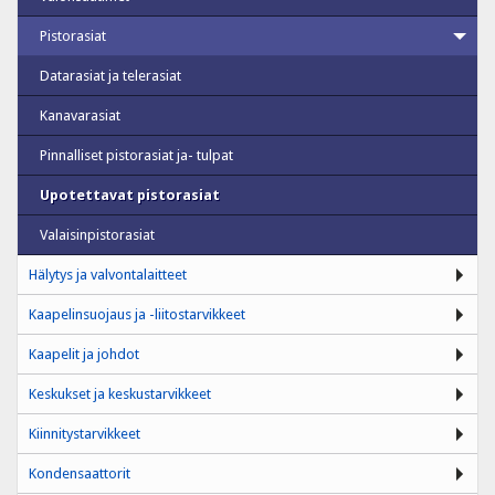
Pistorasiat
Datarasiat ja telerasiat
Kanavarasiat
Pinnalliset pistorasiat ja- tulpat
Upotettavat pistorasiat
Valaisinpistorasiat
Hälytys ja valvontalaitteet
Kaapelinsuojaus ja -liitostarvikkeet
Kaapelit ja johdot
Keskukset ja keskustarvikkeet
Kiinnitystarvikkeet
Kondensaattorit