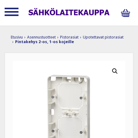
Etusivu
›
Asennustuotteet
›
Pistorasiat
›
Upotettavat pistorasiat
›
Pintakehys 2-os, 1-os kojeille