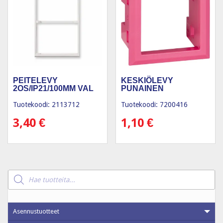
PEITELEVY
KESKIÖLEVY
2OS/IP21/100MM VAL
PUNAINEN
Tuotekoodi: 2113712
Tuotekoodi: 7200416
3,40
€
1,10
€
Products
search
Asennustuotteet