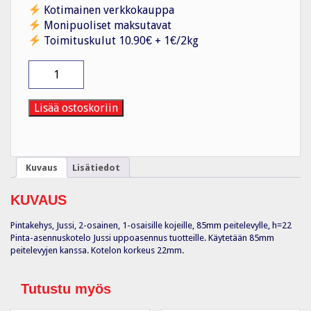
Kotimainen verkkokauppa
Monipuoliset maksutavat
Toimituskulut 10.90€ + 1€/2kg
Pintakehys
2-
os,
1-
Lisää ostoskoriin
os
kojeille
määrä
Kuvaus
Lisätiedot
KUVAUS
Pintakehys, Jussi, 2-osainen, 1-osaisille kojeille, 85mm peitelevylle, h=22
Pinta-asennuskotelo Jussi uppoasennus tuotteille. Käytetään 85mm
peitelevyjen kanssa. Kotelon korkeus 22mm.
Tutustu myös