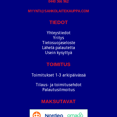
0440 366 962
MYYNTI@SAHKOLAITEKAUPPA.COM
TIEDOT
Yhteystiedot
Yritys
Tietosuojaseloste
Lähetä palautetta
Usein kysyttyä
TOIMITUS
Toimitukset 1-3 arkipäivässä
Tilaus- ja toimitusehdot
Palautusilmoitus
MAKSUTAVAT