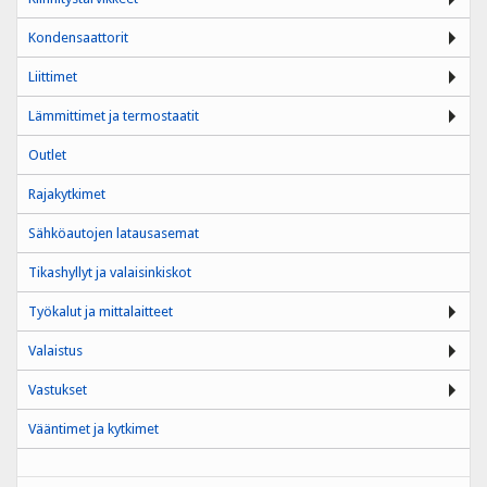
Kondensaattorit
Liittimet
Lämmittimet ja termostaatit
Outlet
Rajakytkimet
Sähköautojen latausasemat
Tikashyllyt ja valaisinkiskot
Työkalut ja mittalaitteet
Valaistus
Vastukset
Vääntimet ja kytkimet