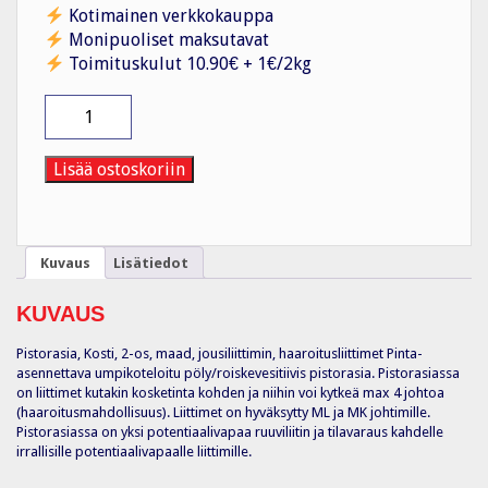
Kotimainen verkkokauppa
Monipuoliset maksutavat
Toimituskulut 10.90€ + 1€/2kg
Pistorasia
2S/16A/IP55
PPJ
1X
Lisää ostoskoriin
VAL
määrä
Kuvaus
Lisätiedot
KUVAUS
Pistorasia, Kosti, 2-os, maad, jousiliittimin, haaroitusliittimet Pinta-
asennettava umpikoteloitu pöly/roiskevesitiivis pistorasia. Pistorasiassa
on liittimet kutakin kosketinta kohden ja niihin voi kytkeä max 4 johtoa
(haaroitusmahdollisuus). Liittimet on hyväksytty ML ja MK johtimille.
Pistorasiassa on yksi potentiaalivapaa ruuviliitin ja tilavaraus kahdelle
irrallisille potentiaalivapaalle liittimille.