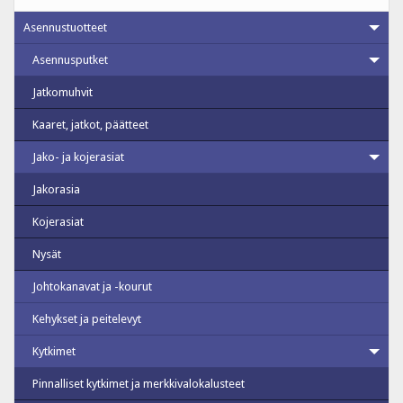
Asennustuotteet
Asennusputket
Jatkomuhvit
Kaaret, jatkot, päätteet
Jako- ja kojerasiat
Jakorasia
Kojerasiat
Nysät
Johtokanavat ja -kourut
Kehykset ja peitelevyt
Kytkimet
Pinnalliset kytkimet ja merkkivalokalusteet