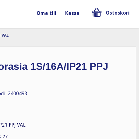
Ostoskori
Oma tili
Kassa
J VAL
orasia 1S/16A/IP21 PPJ
di: 2400493
P21 PPJ VAL
: 27