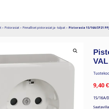
t
›
Pistorasiat
›
Pinnalliset pistorasiat ja- tulpat
›
Pistorasia 1S/16A/IP21 PP
Pist
VAL
Tuotekoo
9,40
€
1S/16A/I
Saatavilla