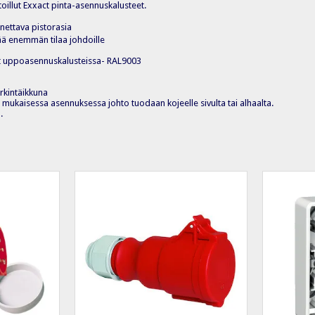
toillut Exxact pinta-asennuskalusteet.
nettava pistorasia
ää enemmän tilaa johdoille
ct uppoasennuskalusteissa- RAL9003
rkintäikkuna
 mukaisessa asennuksessa johto tuodaan kojeelle sivulta tai alhaalta.
.