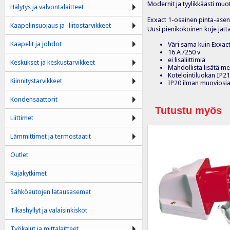
Modernit ja tyylikkäästi muo
Hälytys ja valvontalaitteet
Exxact 1-osainen pinta-asen
Kaapelinsuojaus ja -liitostarvikkeet
Uusi pienikokoinen koje jätt
Kaapelit ja johdot
Väri sama kuin Exxa
16 A /250 v
ei lisäliittimiä
Keskukset ja keskustarvikkeet
Mahdollista lisätä me
Kotelointiluokan IP21
Kiinnitystarvikkeet
IP20 ilman muoviosia
Kondensaattorit
Tutustu myös
Liittimet
Lämmittimet ja termostaatit
Outlet
Rajakytkimet
Sähköautojen latausasemat
Tikashyllyt ja valaisinkiskot
Työkalut ja mittalaitteet