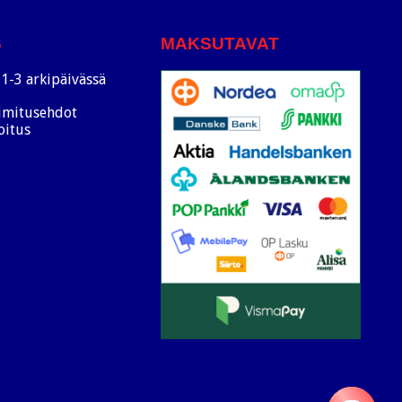
S
MAKSUTAVAT
1-3 arkipäivässä
oimitusehdot
oitus