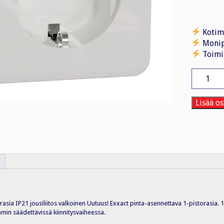
Kotim
Monip
Toimi
Pistorasi
1S/16A/I
PPJ
VAL
Lisää os
määrä
rasia IP21 jousiliitos valkoinen Uutuus! Exxact pinta-asennettava 1-pistorasia. 
mmin säädettävissä kiinnitysvaiheessa.