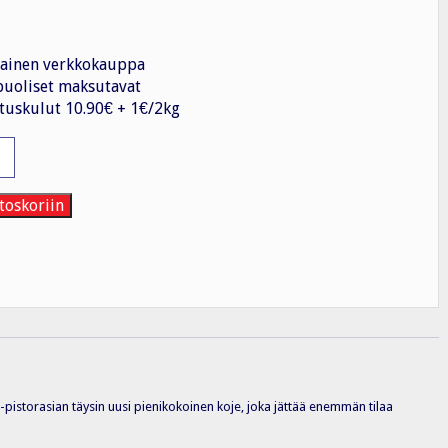
ainen verkkokauppa
uoliset maksutavat
tuskulut 10.90€ + 1€/2kg
a
P21
toskoriin
1-pistorasian täysin uusi pienikokoinen koje, joka jättää enemmän tilaa