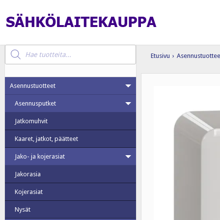
Products
search
Etusivu
›
Asennustuottee
Asennustuotteet
Asennusputket
Jatkomuhvit
Kaaret, jatkot, päätteet
Jako- ja kojerasiat
Jakorasia
Kojerasiat
Nysät