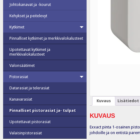
Johtokanavat ja -kourut
Kehykset ja peitelevyt
Kytkimet
Pinnalliset kytkimet ja merkkivalokalusteet
Upotettavat kytkimet ja
merkkivalokalusteet
Valonsäätimet
Pistorasiat
Datarasiat ja telerasiat
Kanavarasiat
Kuvaus
Lisätiedot
Pinnalliset pistorasiat ja- tulpat
KUVAUS
Upotettavat pistorasiat
Exxact pinta 1-osainen pisto
johdoille ja on entistä pare
Valaisinpistorasiat