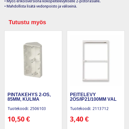
• Myös erikoisversiona kokopeitelevylliselle 2-pistorasialle.
• Mahdollista lisätä vedonpoisto ja väliseinä.
Tutustu myös
PINTAKEHYS 2-OS,
PEITELEVY
85MM, KULMA
2OS/IP21/100MM VAL
Tuotekoodi: 2506103
Tuotekoodi: 2113712
10,50
€
3,40
€