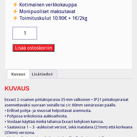
Kotimainen verkkokauppa
Monipuoliset maksutavat
Toimituskulut 10.90€ + 1€/2kg
Pintakehys
2-
pintakojerasia
35
Lisää ostoskoriin
mm
VAL
määrä
Kuvaus
Lisätiedot
KUVAUS
Exxact 2-osainen pintakojerasia 35 mm valkoinen • IP21 pintakojerasiat
asennettavaksi suoraan seinälle tai c/c 60mm seinärasian päälle.
• Erilliset pohja- ja sivuosat helpottavat asennusta.
• Pohjassa erikokoisia aukkoaihioita.
• Voidaan käyttää minkä tahansa Exxact kehyksen kanssa.
• Saatavissa 1 – 3 -aukkoiset versiot, sekä matalana (21mm) että korkeana
(35mm) versiona.