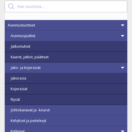
Products
search
Asennustuotteet
Asennusputket
Jatkomuhvit
Kaaret, jatkot, päätteet
Jako- ja kojerasiat
Jakorasia
Kojerasiat
Nysät
Johtokanavat ja -kourut
Kehykset ja peitelevyt
Kytkimet