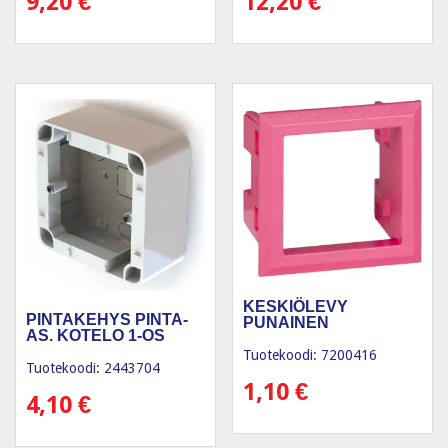
9,20
€
12,20
€
KESKIÖLEVY
PINTAKEHYS PINTA-
PUNAINEN
AS. KOTELO 1-OS
Tuotekoodi: 7200416
Tuotekoodi: 2443704
1,10
€
4,10
€