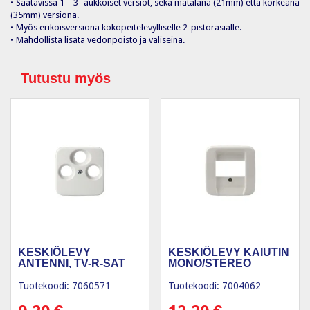
• Saatavissa 1 – 3 -aukkoiset versiot, sekä matalana (21mm) että korkeana
(35mm) versiona.
• Myös erikoisversiona kokopeitelevylliselle 2-pistorasialle.
• Mahdollista lisätä vedonpoisto ja väliseinä.
Tutustu myös
KESKIÖLEVY
KESKIÖLEVY KAIUTIN
ANTENNI, TV-R-SAT
MONO/STEREO
Tuotekoodi: 7060571
Tuotekoodi: 7004062