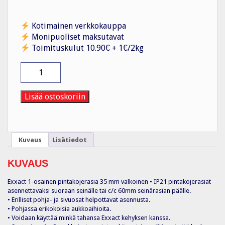
Kotimainen verkkokauppa
Monipuoliset maksutavat
Toimituskulut 10.90€ + 1€/2kg
Pintakehys
1-
pintakojerasia
35
Lisää ostoskoriin
mm
VAL
määrä
Kuvaus
Lisätiedot
KUVAUS
Exxact 1-osainen pintakojerasia 35 mm valkoinen • IP21 pintakojerasiat
asennettavaksi suoraan seinälle tai c/c 60mm seinärasian päälle.
• Erilliset pohja- ja sivuosat helpottavat asennusta.
• Pohjassa erikokoisia aukkoaihioita.
• Voidaan käyttää minkä tahansa Exxact kehyksen kanssa.