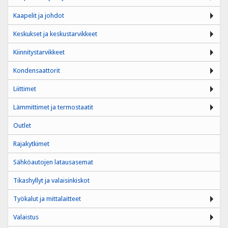
Kaapelit ja johdot
Keskukset ja keskustarvikkeet
Kiinnitystarvikkeet
Kondensaattorit
Liittimet
Lämmittimet ja termostaatit
Outlet
Rajakytkimet
Sähköautojen latausasemat
Tikashyllyt ja valaisinkiskot
Työkalut ja mittalaitteet
Valaistus