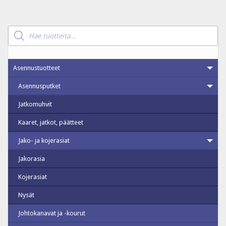
Products
search
Asennustuotteet
Asennusputket
Jatkomuhvit
Kaaret, jatkot, päätteet
Jako- ja kojerasiat
Jakorasia
Kojerasiat
Nysät
Johtokanavat ja -kourut