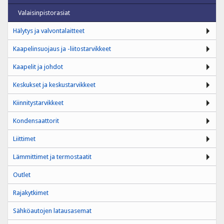
Valaisinpistorasiat
Hälytys ja valvontalaitteet
Kaapelinsuojaus ja -liitostarvikkeet
Kaapelit ja johdot
Keskukset ja keskustarvikkeet
Kiinnitystarvikkeet
Kondensaattorit
Liittimet
Lämmittimet ja termostaatit
Outlet
Rajakytkimet
Sähköautojen latausasemat