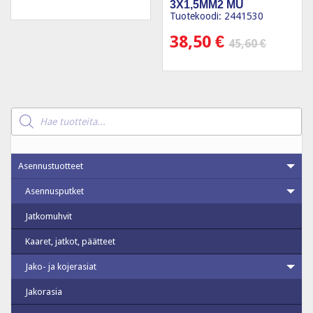
3X1,5MM2 MU
Tuotekoodi: 2441530
38,50
€
45,60
€
Products
search
Asennustuotteet
Asennusputket
Jatkomuhvit
Kaaret, jatkot, päätteet
Jako- ja kojerasiat
Jakorasia