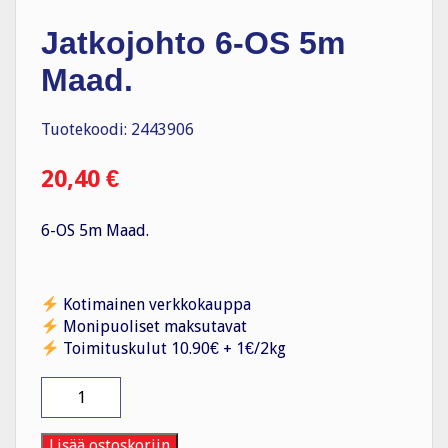
Jatkojohto 6-OS 5m
Maad.
Tuotekoodi: 2443906
20,40
€
6-OS 5m Maad.
Kotimainen verkkokauppa
Monipuoliset maksutavat
Toimituskulut 10.90€ + 1€/2kg
Jatkojohto
6-
OS
5m
Lisää ostoskoriin