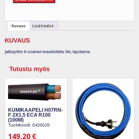
Maad.
määrä
Kuvaus
Lisätiedot
KUVAUS
Jatkojohto 6-osainen maadoitettu 5m, lapsiturva
Tutustu myös
KUMIKAAPELI H07RN-
F 2X1,5 ECA R100
(100M)
Tuotekoodi: 0420020
149,20
€