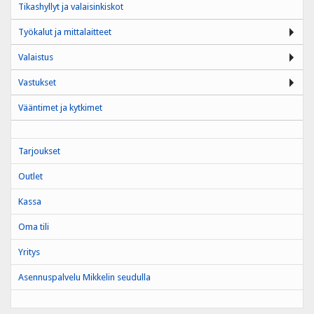
Tikashyllyt ja valaisinkiskot
Työkalut ja mittalaitteet
Valaistus
Vastukset
Vääntimet ja kytkimet
Tarjoukset
Outlet
Kassa
Oma tili
Yritys
Asennuspalvelu Mikkelin seudulla