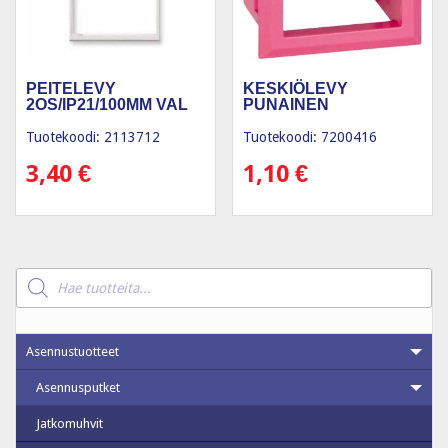
PEITELEVY
KESKIÖLEVY
2OS/IP21/100MM VAL
PUNAINEN
Tuotekoodi: 2113712
Tuotekoodi: 7200416
3,40
€
1,10
€
Products
search
Asennustuotteet
Asennusputket
Jatkomuhvit