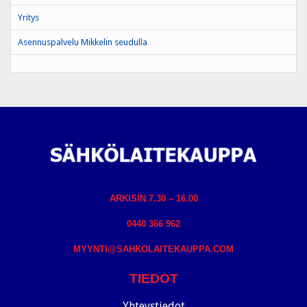
Yritys
Asennuspalvelu Mikkelin seudulla
ARKISIN 7.30 – 16.00
0440 366 962
MYYNTI@SAHKOLAITEKAUPPA.COM
TIEDOT
Yhteystiedot