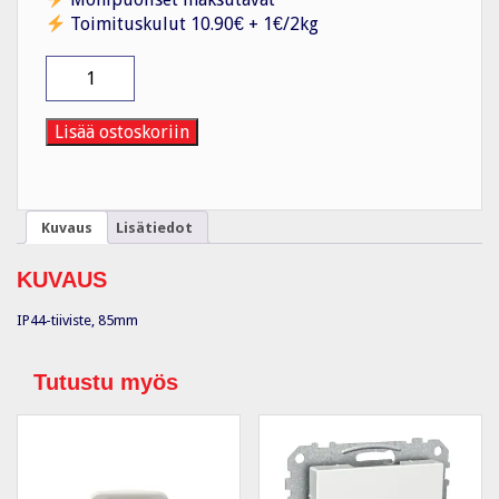
Toimituskulut 10.90€ + 1€/2kg
Tiiviste
IP44
/
85mm
Lisää ostoskoriin
määrä
Kuvaus
Lisätiedot
KUVAUS
IP44-tiiviste, 85mm
Tutustu myös