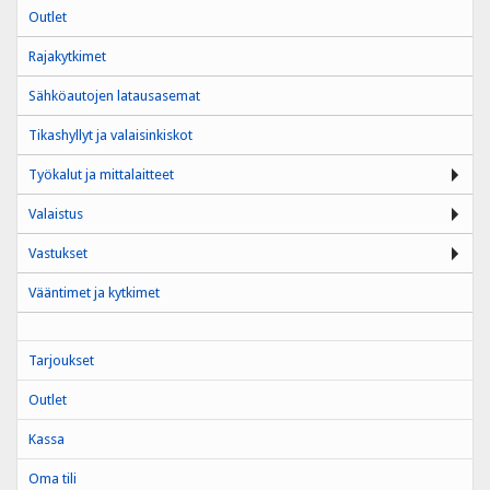
Outlet
Rajakytkimet
Sähköautojen latausasemat
Tikashyllyt ja valaisinkiskot
Työkalut ja mittalaitteet
Valaistus
Vastukset
Vääntimet ja kytkimet
Tarjoukset
Outlet
Kassa
Oma tili