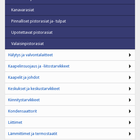
Kanavarasiat
Pinnalliset pistorasiat ja- tulpat
Upotettavat pistorasiat
Valaisinpistorasiat
Hälytys ja valvontalaitteet
Kaapelinsuojaus ja -liitostarvikkeet
Kaapelit ja johdot
Keskukset ja keskustarvikkeet
Kiinnitystarvikkeet
Kondensaattorit
Liittimet
Lämmittimet ja termostaatit