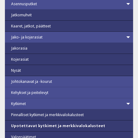
Asennusputket
Jatkomuhvit
Kaaret, jatkot, päätteet
Jako- ja kojerasiat
Jakorasia
Kojerasiat
Nysät
Johtokanavat ja -kourut
Kehykset ja peitelevyt
Kytkimet
Pinnalliset kytkimet ja merkkivalokalusteet
Upotettavat kytkimet ja merkkivalokalusteet
Valonsäätimet