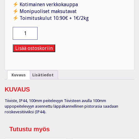
Kotimainen verkkokauppa
Monipuoliset maksutavat
Toimituskulut 10.90€ + 1€/2kg
Tiiviste
IP44,
100mm
peitelevyyn
Lisää ostoskoriin
määrä
Kuvaus
Lisätiedot
KUVAUS
Tiiviste, IP44, 100mm peitelevyyn Tiivisteen avulla 100mm
uppopeitelevyyn asennettu läppäkannellinen pistorasia saadaan
roiskevesitiiviiksi (IP44).
Tutustu myös