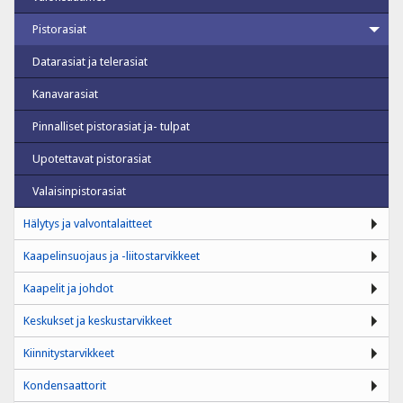
Pistorasiat
Datarasiat ja telerasiat
Kanavarasiat
Pinnalliset pistorasiat ja- tulpat
Upotettavat pistorasiat
Valaisinpistorasiat
Hälytys ja valvontalaitteet
Kaapelinsuojaus ja -liitostarvikkeet
Kaapelit ja johdot
Keskukset ja keskustarvikkeet
Kiinnitystarvikkeet
Kondensaattorit