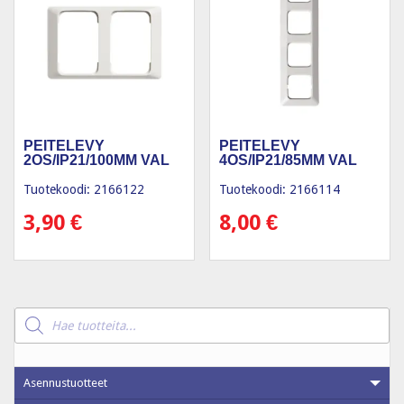
PEITELEVY
PEITELEVY
2OS/IP21/100MM VAL
4OS/IP21/85MM VAL
Tuotekoodi: 2166122
Tuotekoodi: 2166114
3,90
€
8,00
€
Products
search
Asennustuotteet