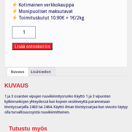
Kotimainen verkkokauppa
Monipuoliset maksutavat
Toimituskulut 10.90€ + 1€/2kg
Tiiviste
1/3-
os
vipurunko,
Lisää ostoskoriin
ruuvikiin
määrä
Kuvaus
Lisätiedot
KUVAUS
1 ja 3 osaisten vipujen ruuvikiinnitysrunko Käyttö 1 ja 3 vipuisten
kytkinrunkojen yhteydessä kun kojeen vesitiiveyttä parannetaan
tiivistyssarjalla 2463 tai 2464. Käyttö ilman tiivistyssarjaa kun vivusto täytyy
olla turvallisuussyistä ruuvikiinnitteinen.
Tutustu myös