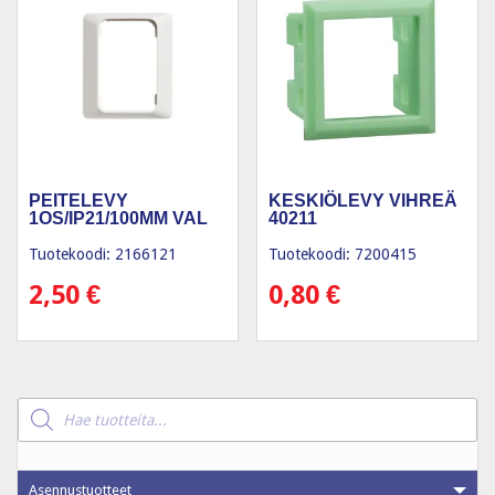
PEITELEVY
KESKIÖLEVY VIHREÄ
1OS/IP21/100MM VAL
40211
Tuotekoodi: 2166121
Tuotekoodi: 7200415
2,50
€
0,80
€
Products
search
Asennustuotteet