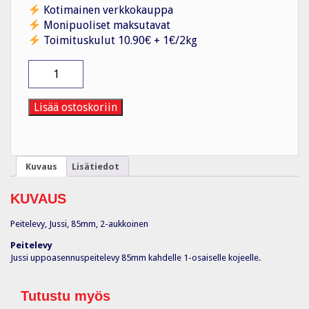
Kotimainen verkkokauppa
Monipuoliset maksutavat
Toimituskulut 10.90€ + 1€/2kg
Peitelevy
2OS/IP21/85mm
VAL
määrä
Lisää ostoskoriin
Kuvaus
Lisätiedot
KUVAUS
Peitelevy, Jussi, 85mm, 2-aukkoinen
Peitelevy
Jussi uppoasennuspeitelevy 85mm kahdelle 1-osaiselle kojeelle.
Tutustu myös