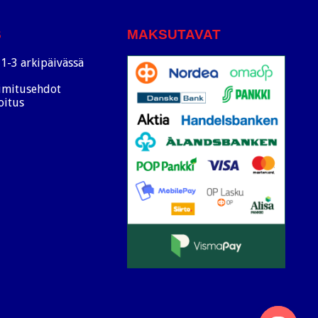
S
MAKSUTAVAT
1-3 arkipäivässä
oimitusehdot
oitus