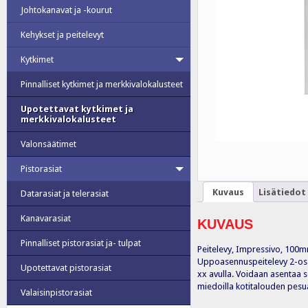
Johtokanavat ja -kourut
Kehykset ja peitelevyt
Kytkimet
Pinnalliset kytkimet ja merkkivalokalusteet
Upotettavat kytkimet ja
merkkivalokalusteet
Valonsäätimet
Pistorasiat
Kuvaus
Lisätiedot
Datarasiat ja telerasiat
Kanavarasiat
KUVAUS
Pinnalliset pistorasiat ja- tulpat
Peitelevy, Impressivo, 100m
Uppoasennuspeitelevy 2-osais
Upotettavat pistorasiat
xx avulla. Voidaan asentaa s
miedoilla kotitalouden pesua
Valaisinpistorasiat