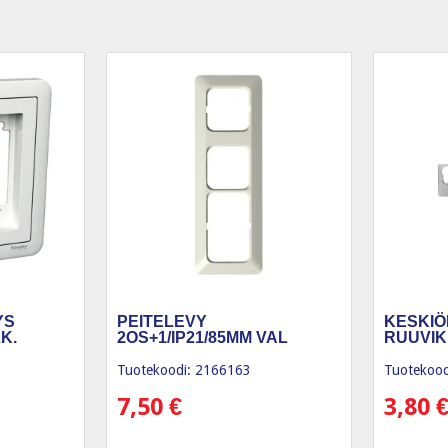
YS
PEITELEVY
KESKIÖ
K.
2OS+1/IP21/85MM VAL
RUUVIK
Tuotekoodi: 2166163
Tuotekood
7,50
€
3,80