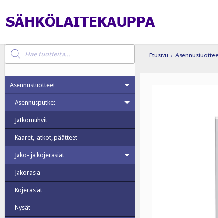
Products
search
Etusivu
›
Asennustuottee
Asennustuotteet
Asennusputket
Jatkomuhvit
Kaaret, jatkot, päätteet
Jako- ja kojerasiat
Jakorasia
Kojerasiat
Nysät