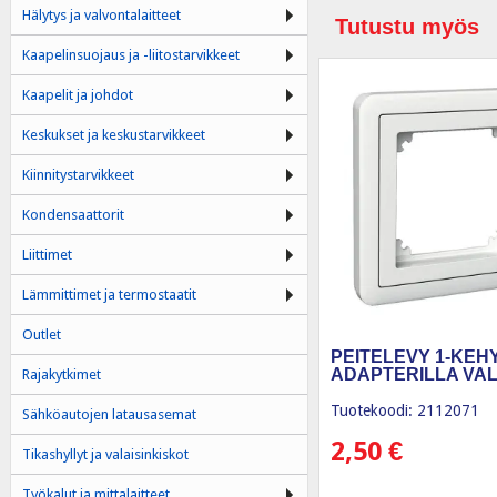
Hälytys ja valvontalaitteet
Tutustu myös
Kaapelinsuojaus ja -liitostarvikkeet
Kaapelit ja johdot
Keskukset ja keskustarvikkeet
Kiinnitystarvikkeet
Kondensaattorit
Liittimet
Lämmittimet ja termostaatit
Outlet
PEITELEVY 1-KEH
ADAPTERILLA VAL
Rajakytkimet
Tuotekoodi: 2112071
Sähköautojen latausasemat
2,50
€
Tikashyllyt ja valaisinkiskot
Työkalut ja mittalaitteet