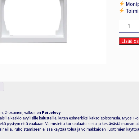
Monip
Toimi
Peitelevy
2OS/IP2
VAL
määrä
Lisää os
m, 2-osainen, valkoinen
Peitelevy
ille keskiölevyllisille kalusteille, kuten esimerkiksi kaksoispistorasia. Myös 1-
ekä pystyyn että vaakaan. Valmistettu korkealaatuisesta ja kestävästä muovimater
ineilla. Puhdistamiseen ei saa käyttää tolua ja voimakkaiden liuottimien käyttöä