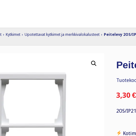
t
›
Kytkimet
›
Upotettavat kytkimet ja merkkivalokalusteet
›
Peitelevy 2OS/I
Pei
Tuotekoo
3,30
€
2OS/IP2
Kotim