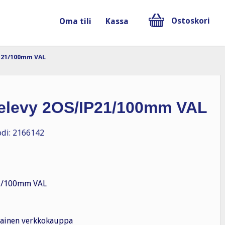
Ostoskori
Oma tili
Kassa
P21/100mm VAL
televy 2OS/IP21/100mm VAL
di: 2166142
1/100mm VAL
ainen verkkokauppa