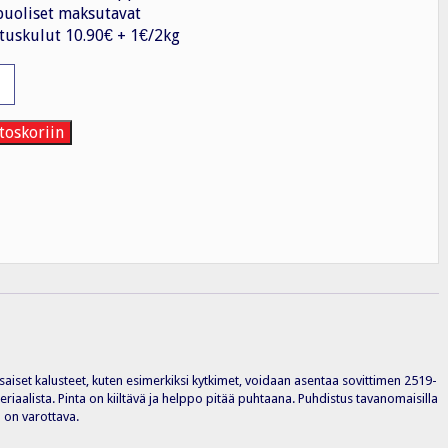
uoliset maksutavat
tuskulut 10.90€ + 1€/2kg
1/100mm
toskoriin
osaiset kalusteet, kuten esimerkiksi kytkimet, voidaan asentaa sovittimen 2519-
iaalista. Pinta on kiiltävä ja helppo pitää puhtaana. Puhdistus tavanomaisilla
 on varottava.