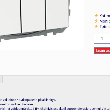
Kotim
Monip
Toimi
Kytkin
1+1+1/1
2X
UKJ
Lisää os
VAL
määrä
os valkoinen • Kytkinpaketin pikakiinnitys.
ketinruuvikiinnitykseen.
 kytkimet voidaanpäivittää IP44:ksi tiivistyspaketillauppokojerasia-asennuksiin ta