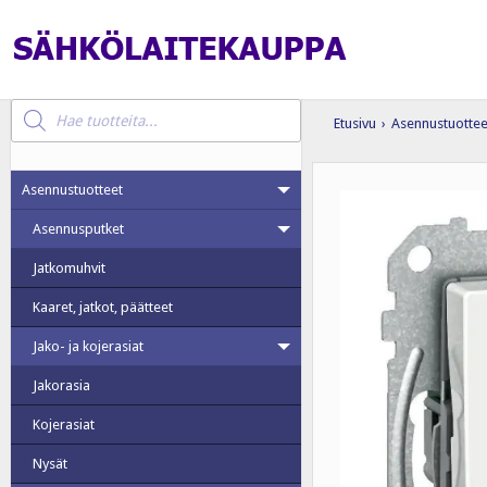
Products
search
Etusivu
›
Asennustuottee
Asennustuotteet
Asennusputket
Jatkomuhvit
Kaaret, jatkot, päätteet
Jako- ja kojerasiat
Jakorasia
Kojerasiat
Nysät