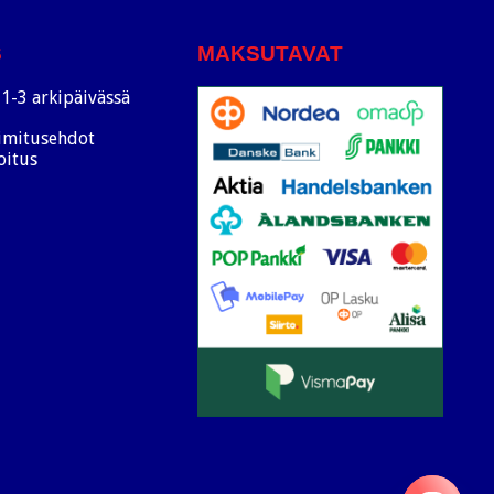
S
MAKSUTAVAT
1-3 arkipäivässä
oimitusehdot
oitus