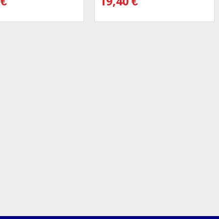
0
€
19,40
€