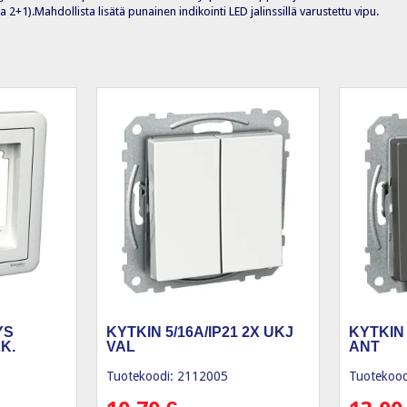
6 ja 2+1).Mahdollista lisätä punainen indikointi LED jalinssillä varustettu vipu.
YS
KYTKIN 5/16A/IP21 2X UKJ
KYTKIN 
K.
VAL
ANT
Tuotekoodi: 2112005
Tuotekood