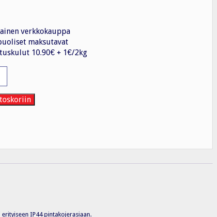
ainen verkkokauppa
uoliset maksutavat
tuskulut 10.90€ + 1€/2kg
6A/IP20
toskoriin
i erityiseen IP44 pintakojerasiaan.