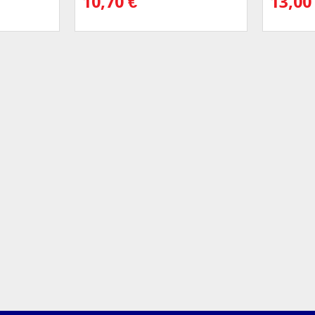
10,70
€
13,0