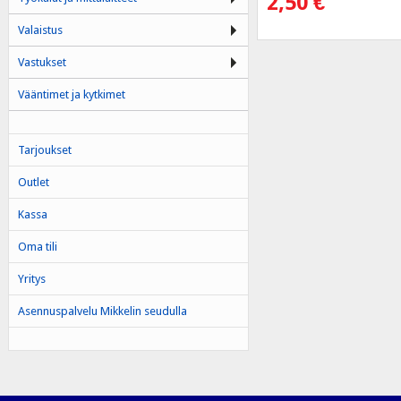
2,50
€
Valaistus
Vastukset
Vääntimet ja kytkimet
Tarjoukset
Outlet
Kassa
Oma tili
Yritys
Asennuspalvelu Mikkelin seudulla