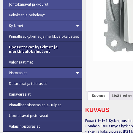
Johtokanavat ja -kourut
Kehykset ja peitelevyt
Kytkimet
Pinnalliset kytkimet ja merkkivalokalusteet
Upotettavat kytkimet ja
merkkivalokalusteet
Valonsäätimet
Pistorasiat
Datarasiat ja telerasiat
Kanavarasiat
Kuvaus
Lisätiedot
Pinnalliset pistorasiat ja- tulpat
KUVAUS
Upotettavat pistorasiat
Exxact 1+1+1-Kytkin jousiliit
• Mahdollisuus myös kytkinpa
Valaisinpistorasiat
• Yksi- ja kaksivipuiset IP21