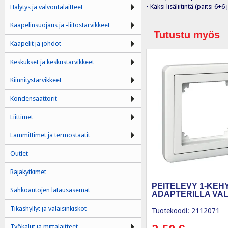
• Kaksi lisäliitintä (paitsi 6+
Hälytys ja valvontalaitteet
Kaapelinsuojaus ja -liitostarvikkeet
Tutustu myös
Kaapelit ja johdot
Keskukset ja keskustarvikkeet
Kiinnitystarvikkeet
Kondensaattorit
Liittimet
Lämmittimet ja termostaatit
Outlet
Rajakytkimet
PEITELEVY 1-KEH
Sähköautojen latausasemat
ADAPTERILLA VAL
Tikashyllyt ja valaisinkiskot
Tuotekoodi: 2112071
Työkalut ja mittalaitteet