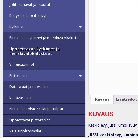
Johtokanavat ja -kourut
Kehykset ja peitelevyt
Kytkimet
Pinnalliset kytkimet ja merkkivalokalusteet
Upotettavat kytkimet ja
merkkivalokalusteet
Valonsäätimet
Pistorasiat
Datarasiat ja telerasiat
Kanavarasiat
Kuvaus
Lisätiedot
Pinnalliset pistorasiat ja- tulpat
KUVAUS
Upotettavat pistorasiat
Keskiölevy, Jussi, umpi, ruuvi
Valaisinpistorasiat
JUSSI keskiölevy, umpin