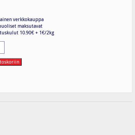
ainen verkkokauppa
uoliset maksutavat
tuskulut 10.90€ + 1€/2kg
vy
nitys
toskoriin