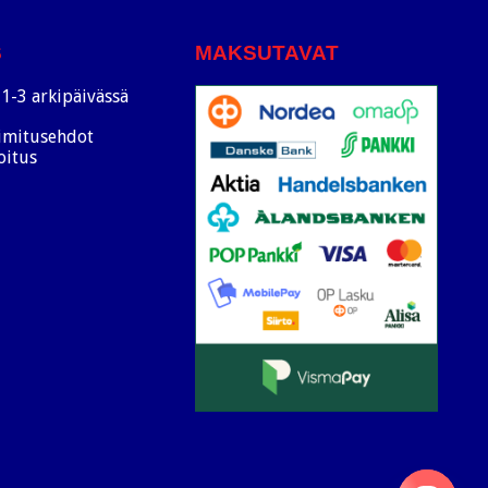
S
MAKSUTAVAT
1-3 arkipäivässä
oimitusehdot
oitus