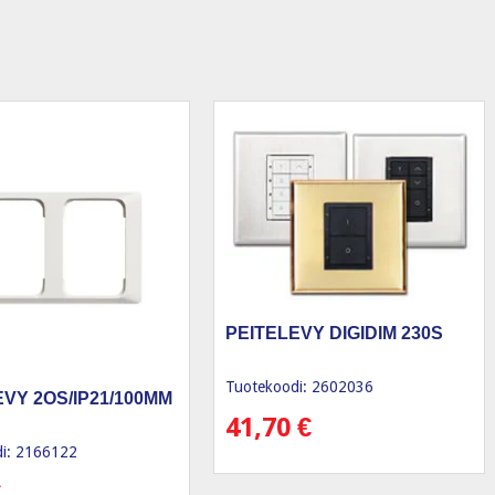
PEITELEVY DIGIDIM 230S
Tuotekoodi: 2602036
EVY 2OS/IP21/100MM
41,70
€
i: 2166122
€