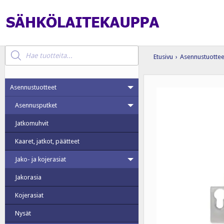
Products
search
Etusivu
›
Asennustuottee
Asennustuotteet
Asennusputket
Jatkomuhvit
Kaaret, jatkot, päätteet
Jako- ja kojerasiat
Jakorasia
Kojerasiat
Nysät