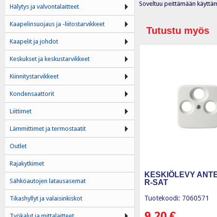
Soveltuu peittämään käyttäm
Hälytys ja valvontalaitteet
Kaapelinsuojaus ja -liitostarvikkeet
Tutustu myös
Kaapelit ja johdot
Keskukset ja keskustarvikkeet
Kiinnitystarvikkeet
Kondensaattorit
Liittimet
Lämmittimet ja termostaatit
Outlet
Rajakytkimet
KESKIÖLEVY ANTEN
Sähköautojen latausasemat
R-SAT
Tuotekoodi: 7060571
Tikashyllyt ja valaisinkiskot
9,20
€
Työkalut ja mittalaitteet