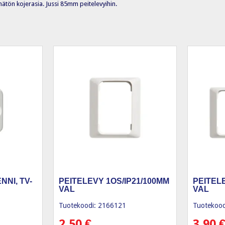
ätön kojerasia. Jussi 85mm peitelevyihin.
NI, TV-
PEITELEVY 1OS/IP21/100MM
PEITEL
VAL
VAL
Tuotekoodi: 2166121
Tuotekood
2,50
€
3,90