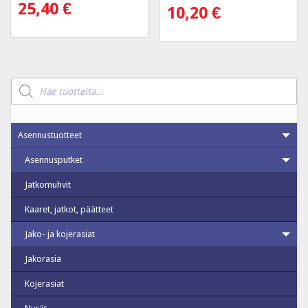
25,40
€
10,20
€
Products
search
Asennustuotteet
Asennusputket
Jatkomuhvit
Kaaret, jatkot, päätteet
Jako- ja kojerasiat
Jakorasia
Kojerasiat