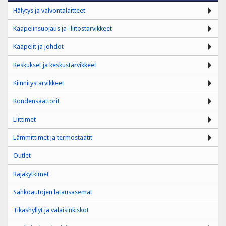
Hälytys ja valvontalaitteet
Kaapelinsuojaus ja -liitostarvikkeet
Kaapelit ja johdot
Keskukset ja keskustarvikkeet
Kiinnitystarvikkeet
Kondensaattorit
Liittimet
Lämmittimet ja termostaatit
Outlet
Rajakytkimet
Sähköautojen latausasemat
Tikashyllyt ja valaisinkiskot