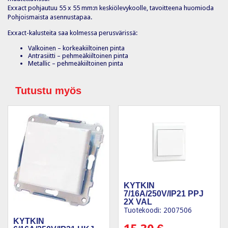
Exxact pohjautuu 55 x 55 mm:n keskiölevykoolle, tavoitteena huomioda
Pohjoismaista asennustapaa.
Exxact-kalusteita saa kolmessa perusvärissä:
Valkoinen – korkeakiiltoinen pinta
Antrasiitti – pehmeäkiiltoinen pinta
Metallic – pehmeäkiiltoinen pinta
Tutustu myös
KYTKIN
7/16A/250V/IP21 PPJ
2X VAL
Tuotekoodi: 2007506
KYTKIN