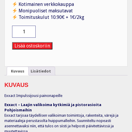
Kotimainen verkkokauppa
Monipuoliset maksutavat
Toimituskulut 10.90€ + 1€/2kg
Exxact
Impulssijousi
(10kpl)
määrä
Lisää ostoskoriin
Kuvaus
Lisätiedot
KUVAUS
Exxact Impulssijousi painonapeille
Exxact – Laajin valikoima kytkimiä ja pistorasioita
Pohjoismaihin
Exxact tarjoaa täydellisen valikoiman toimintoja, rakenteita, värejä ja
materiaaleja perustasolta huippumalleihin. Suunniteltu nopeasti
asennettavaksi niin, että tulos on siisti ja helposti päivitettävissä ja
muutettavissa.