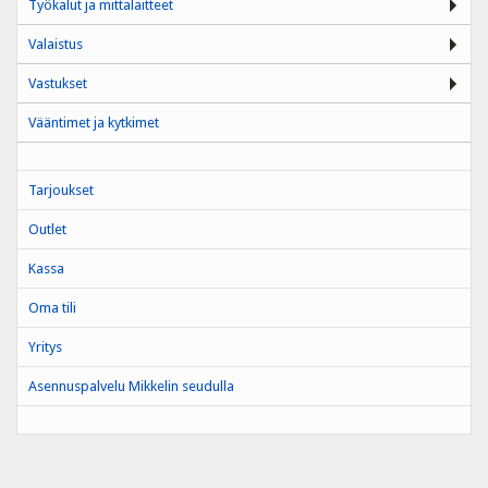
Työkalut ja mittalaitteet
Valaistus
Vastukset
Vääntimet ja kytkimet
Tarjoukset
Outlet
Kassa
Oma tili
Yritys
Asennuspalvelu Mikkelin seudulla