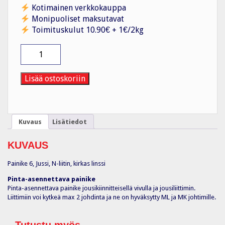
Kotimainen verkkokauppa
Monipuoliset maksutavat
Toimituskulut 10.90€ + 1€/2kg
Painike
6/10A/250V/IP21
PPJ
1N
Lisää ostoskoriin
LI
VAL
määrä
Kuvaus
Lisätiedot
KUVAUS
Painike 6, Jussi, N-liitin, kirkas linssi
Pinta-asennettava painike
Pinta-asennettava painike jousikiinnitteisellä vivulla ja jousiliittimin.
Liittimiin voi kytkeä max 2 johdinta ja ne on hyväksytty ML ja MK johtimille.