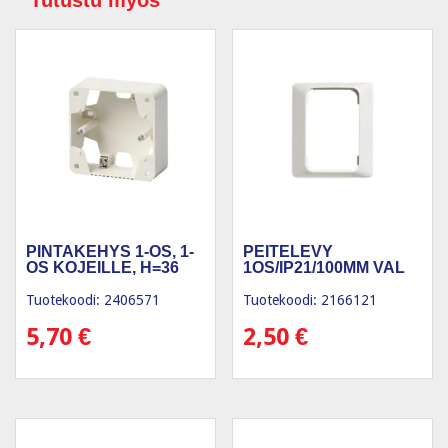
Tutustu myös
PINTAKEHYS 1-OS, 1-
PEITELEVY
OS KOJEILLE, H=36
1OS/IP21/100MM VAL
Tuotekoodi: 2406571
Tuotekoodi: 2166121
5,70
€
2,50
€