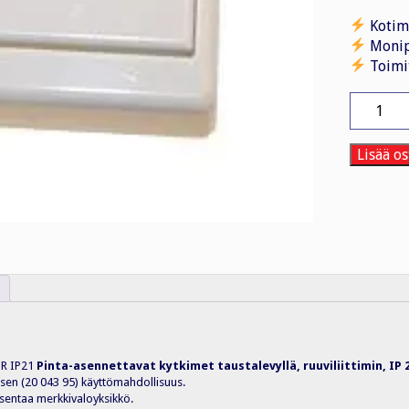
Kotim
Monip
Toimi
Kytkin
7/16A/25
PPR
VAL
Lisää os
määrä
 R IP21
Pinta-asennettavat kytkimet taustalevyllä, ruuviliittimin, IP 
usen (20 043 95) käyttömahdollisuus.
 asentaa merkkivaloyksikkö.