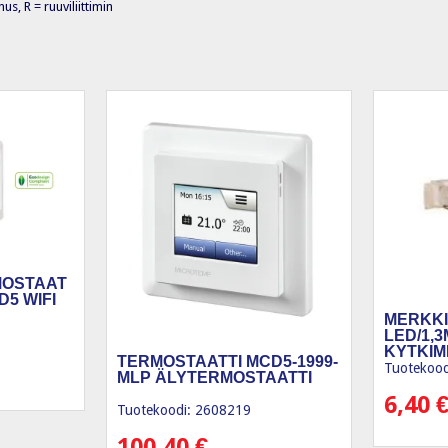
s, R = ruuviliittimin
MOSTAAT
5 WIFI
MERKK
LED/1,3
KYTKIM
TERMOSTAATTI MCD5-1999-
Tuotekood
MLP ÄLYTERMOSTAATTI
6,40
Tuotekoodi: 2608219
100,40
€