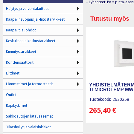
– Lyhenteet: PA = pinta-asennu
Hälytys ja valvontalaitteet
Tutustu myös
Kaapelinsuojaus ja -liitostarvikkeet
Kaapelit ja johdot
Keskukset ja keskustarvikkeet
Kiinnitystarvikkeet
Kondensaattorit
Liittimet
Lämmittimet ja termostaatit
YHDISTELMÄTER
TI MICROTEMP MWD
Outlet
Tuotekoodi: 2620258
Rajakytkimet
265,40
€
Sähköautojen latausasemat
Tikashyllyt ja valaisinkiskot