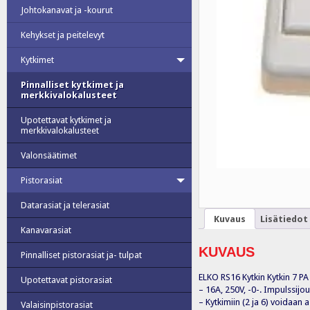
Johtokanavat ja -kourut
Kehykset ja peitelevyt
Kytkimet
Pinnalliset kytkimet ja
merkkivalokalusteet
Upotettavat kytkimet ja
merkkivalokalusteet
Valonsäätimet
Pistorasiat
Datarasiat ja telerasiat
Kuvaus
Lisätiedot
Kanavarasiat
KUVAUS
Pinnalliset pistorasiat ja- tulpat
ELKO RS16 Kytkin Kytkin 7 PA
Upotettavat pistorasiat
– 16A, 250V, -0-. Impulssijo
– Kytkimiin (2 ja 6) voidaan
Valaisinpistorasiat