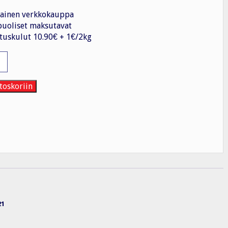
ainen verkkokauppa
uoliset maksutavat
tuskulut 10.90€ + 1€/2kg
0V/IP21
toskoriin
21