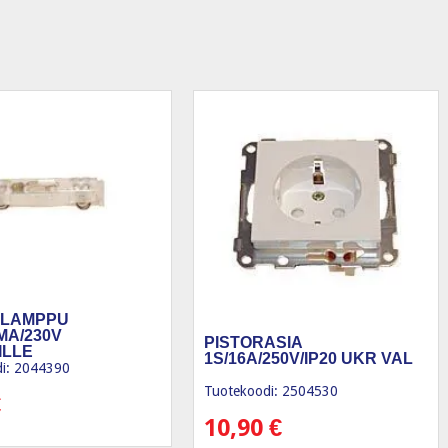
ILAMPPU
MA/230V
PISTORASIA
ILLE
1S/16A/250V/IP20 UKR VAL
i: 2044390
Tuotekoodi: 2504530
€
10,90
€