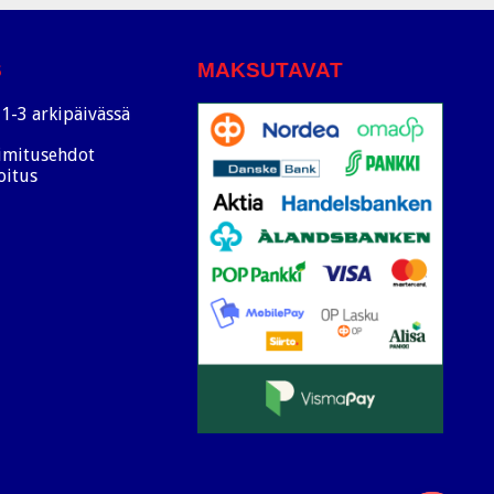
S
MAKSUTAVAT
1-3 arkipäivässä
oimitusehdot
oitus