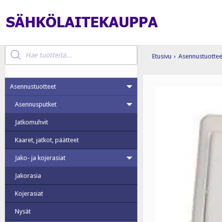
Products
search
Etusivu
›
Asennustuottee
Asennustuotteet
Asennusputket
Jatkomuhvit
Kaaret, jatkot, päätteet
Jako- ja kojerasiat
Jakorasia
Kojerasiat
Nysät