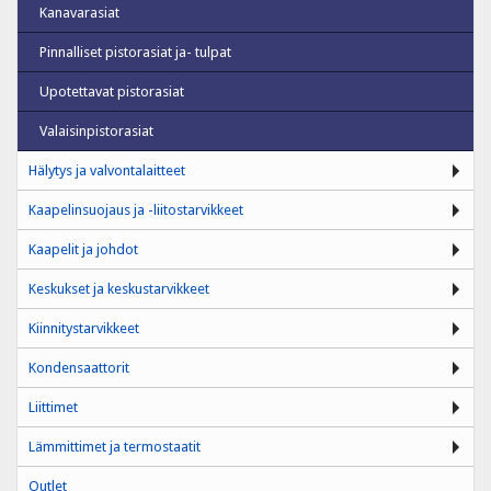
Kanavarasiat
Pinnalliset pistorasiat ja- tulpat
Upotettavat pistorasiat
Valaisinpistorasiat
Hälytys ja valvontalaitteet
Kaapelinsuojaus ja -liitostarvikkeet
Kaapelit ja johdot
Keskukset ja keskustarvikkeet
Kiinnitystarvikkeet
Kondensaattorit
Liittimet
Lämmittimet ja termostaatit
Outlet