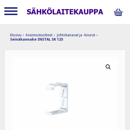
Etusivu
›
Asennustuotteet
›
Johtokanavat ja -kourut
›
Seinäkannake INSTAL SK 125