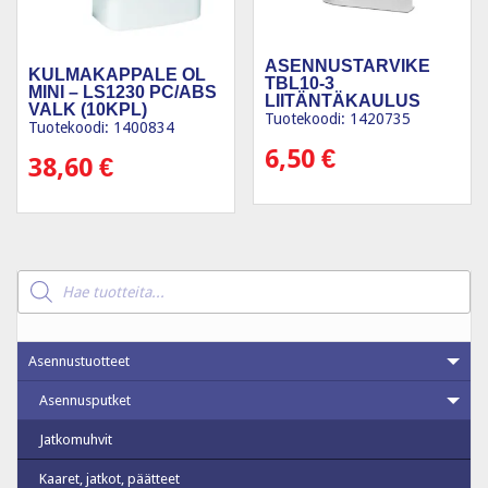
ASENNUSTARVIKE
KULMAKAPPALE OL
TBL10-3
MINI – LS1230 PC/ABS
LIITÄNTÄKAULUS
VALK (10KPL)
VAL
Tuotekoodi: 1420735
Tuotekoodi: 1400834
6,50
€
38,60
€
Products
search
Asennustuotteet
Asennusputket
Jatkomuhvit
Kaaret, jatkot, päätteet