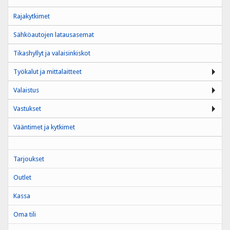
Rajakytkimet
Sähköautojen latausasemat
Tikashyllyt ja valaisinkiskot
Työkalut ja mittalaitteet
Valaistus
Vastukset
Vääntimet ja kytkimet
Tarjoukset
Outlet
Kassa
Oma tili