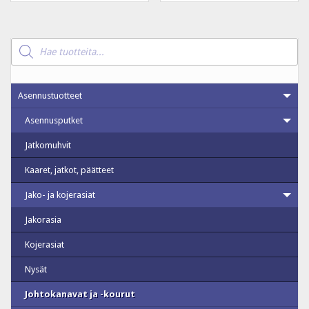
Products
search
Asennustuotteet
Asennusputket
Jatkomuhvit
Kaaret, jatkot, päätteet
Jako- ja kojerasiat
Jakorasia
Kojerasiat
Nysät
Johtokanavat ja -kourut