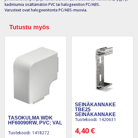
kadmiumia sisältämätön PVC tai halogeeniton PC/ABS.
Varusteet ovat halogeenitonta PC/ABS-muovia.
Tutustu myös
SEINÄKANNAKE
TBE25
SEINÄKANNAKE
TASOKULMA WDK
25MM
Tuotekoodi: 1420631
HF60090RW, PVC; VAL
4,40
€
Tuotekoodi: 1418272