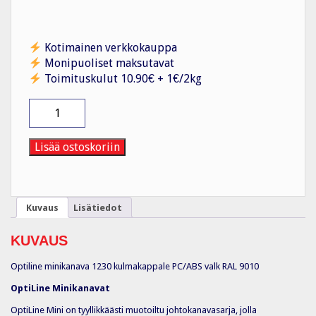
Kotimainen verkkokauppa
Monipuoliset maksutavat
Toimituskulut 10.90€ + 1€/2kg
Kulmakappale
OL
mini
-
Lisää ostoskoriin
LS1230
PC/ABS
valk
(10kpl)
Kuvaus
Lisätiedot
määrä
KUVAUS
Optiline minikanava 1230 kulmakappale PC/ABS valk RAL 9010
OptiLine Minikanavat
OptiLine Mini on tyyllikkäästi muotoiltu johtokanavasarja, jolla