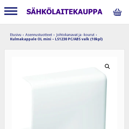
Etusivu
›
Asennustuotteet
›
Johtokanavat ja -kourut
›
Kulmakappale OL mini – LS1230 PC/ABS valk (10kpl)