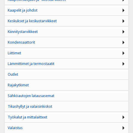
Kaapelit ja johdot
Keskukset ja keskustarvikkeet
Kiinnitystarvikkeet
Kondensaattorit
Liittimet
Lämmittimet ja termostaatit
Outlet
Rajakytkimet
Sähköautojen latausasemat
Tikashyllyt ja valaisinkiskot
Työkalut ja mittalaitteet
Valaistus