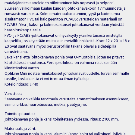
matalajännitekaapeleiden piilottaminen käy nopeasti ja helposti.
Suureen valikoimaan kuuluu kuuden johtokanavakoon 17 muunnosta ja
runsaasti varusteita. Kolme materiaalia: alumiini, lyijyä ja kadmiumia
sisältämätön PVC tai halogeeniton PC/ABS; varusteiden materiaali on
PC/ABS. Yksi-, kaksi- ja kolmiosastoiset johtokanavat voidaan yhdistää
haaroituskappaleella.
PVC- ja PC/ABS-johtokanavat on hyväksytty yksinkertaisesti eristetyllä
kaapelilla, jos käytetään muita kuin metallikiinnikkeitä. Koot 12 x 20 ja 18 x
20 ovat saatavana myös perusprofiilin takana olevalla sideteipillä
varustettuina.
Sekä kansi että johtokanavan pohja ovat U-muotoisia, joten ne pitävät
käsiteltäessä muotonsa. Perusprofiilissa on valmiina reiät seinään
kiinnittämistä varten.
OptiLine Mini nostaa minikokoiset johtokanavat uudelle, turvallisemmalle
tasolle, koska kantta ei voi irrottaa ilman työkaluja.
Kotelointitaso: IP40
Varusteet:
Saatavana on kaikkia tarvittavia varusteita ammattimaiseen asennukseen,
esim. nurkkia, haaroitusosia, mutkia, päätyjä jne.
Toimituspituudet:
Johtokanavan pohja ja kansi toimitetaan yhdessä. Pituus: 2100 mm.
Materiaalit ja värit:
Johtokanavan pohja ja kansi: alumiini (anodisoitu tai valkoinen), lyijyä ja