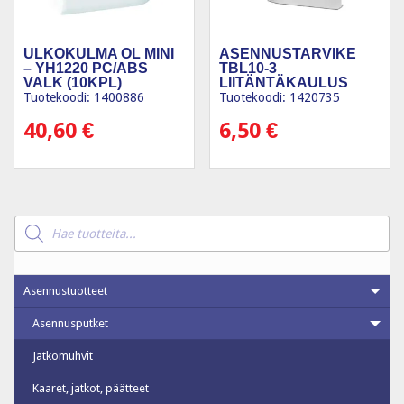
ULKOKULMA OL MINI
ASENNUSTARVIKE
– YH1220 PC/ABS
TBL10-3
VALK (10KPL)
LIITÄNTÄKAULUS
VAL
Tuotekoodi: 1400886
Tuotekoodi: 1420735
40,60
€
6,50
€
Products
search
Asennustuotteet
Asennusputket
Jatkomuhvit
Kaaret, jatkot, päätteet