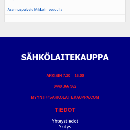
Asennuspalvelu Mikkelin seudulla
ARKISIN 7.30 – 16.00
0440 366 962
MYYNTI@SAHKOLAITEKAUPPA.COM
TIEDOT
Yhteystiedot
Yritys