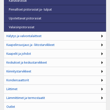
Kanavarasiat
Pinnalliset pistorasiat ja- tulpat
Upotettavat pistorasiat
Valaisinpistorasiat
Hälytys ja valvontalaitteet
Kaapelinsuojaus ja -liitostarvikkeet
Kaapelit ja johdot
Keskukset ja keskustarvikkeet
Kiinnitystarvikkeet
Kondensaattorit
Liittimet
Lämmittimet ja termostaatit
Outlet