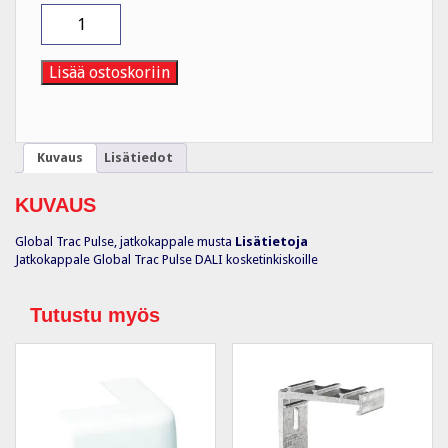
Jatkokappale
XTSC621-
2
Jatkokappale
Lisää ostoskoriin
MUS
määrä
Kuvaus
Lisätiedot
KUVAUS
Global Trac Pulse, jatkokappale musta
Lisätietoja
Jatkokappale Global Trac Pulse DALI kosketinkiskoille
Tutustu myös