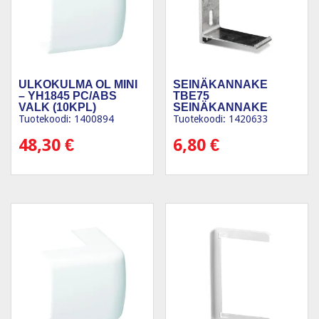
ULKOKULMA OL MINI
SEINÄKANNAKE
– YH1845 PC/ABS
TBE75
VALK (10KPL)
SEINÄKANNAKE
75MM
Tuotekoodi: 1400894
Tuotekoodi: 1420633
48,30
€
6,80
€