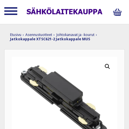
Etusivu
›
Asennustuotteet
›
Johtokanavat ja -kourut
›
Jatkokappale XTSC621-2 Jatkokappale MUS