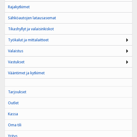
Rajakytkimet
Sähköautojen latausasemat
Tikashyllyt ja valaisinkiskot
Työkalut ja mittalaitteet
Valaistus
Vastukset
Vääntimet ja kytkimet
Tarjoukset
Outlet
Kassa
Oma tili
Yritys