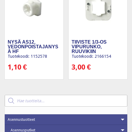
NYSÄ AS12,
TIIVISTE 1/3-OS
VEDONPOISTAJANYS
VIPURUNKO,
Ä HF
RUUVIKIIN
Tuotekoodi: 1152578
Tuotekoodi: 2166154
1,10
€
3,00
€
Products
search
Asennustuotteet
Asennusputket