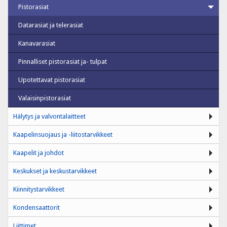
Pistorasiat
Datarasiat ja telerasiat
Kanavarasiat
Pinnalliset pistorasiat ja- tulpat
Upotettavat pistorasiat
Valaisinpistorasiat
Hälytys ja valvontalaitteet
Kaapelinsuojaus ja -liitostarvikkeet
Kaapelit ja johdot
Keskukset ja keskustarvikkeet
Kiinnitystarvikkeet
Kondensaattorit
Liittimet