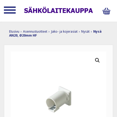
Etusivu
›
Asennustuotteet
›
Jako- ja kojerasiat
›
Nysät
›
Nysä
AN20, Ø20mm HF