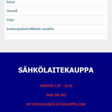
Kassa
Oma tili
Yritys
Asennuspalvelu Mikkelin seudulla
ARKISIN 7.30 – 16.00
0440 366 962
MYYNTI@SAHKOLAITEKAUPPA.COM