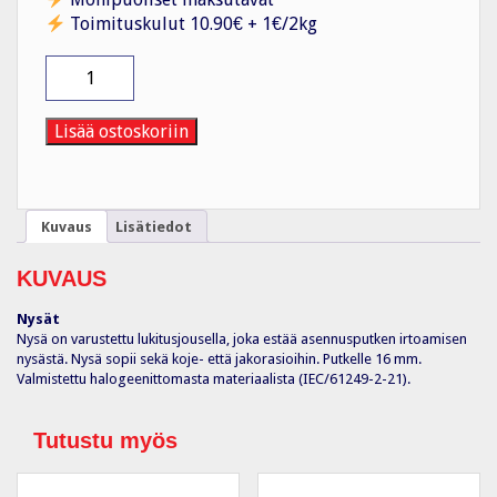
Toimituskulut 10.90€ + 1€/2kg
Nysä
AN20,
Ø20mm
HF
Lisää ostoskoriin
määrä
Kuvaus
Lisätiedot
KUVAUS
Nysät
Nysä on varustettu lukitusjousella, joka estää asennusputken irtoamisen
nysästä. Nysä sopii sekä koje- että jakorasioihin. Putkelle 16 mm.
Valmistettu halogeenittomasta materiaalista (IEC/61249-2-21).
Tutustu myös