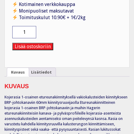
Kotimainen verkkokauppa
Monipuoliset maksutavat
Toimituskulut 10.90€ + 1€/2kg
Kojerasia
G2850
1-
os
Lisää ostoskoriin
vakiokalusteille
määrä
Kuvaus
Lisätiedot
KUVAUS
Kojerasia 1-osainen etureunakiinnityksellä vakiokalusteiden kiinnitykseen
BRP-johtokanaviin 60mm kiinnitysruuvijaolla Etureunakiinnitteinen
kojerasia 1-osainen BRP-johtokanaviin ja muihin Hagerin
etureunakiinniteisiin kanava- ja pylväsprofiileille kojerasia-asenteista
asennuskalusteiden aentamiseksi oman peitelevynsä kasnsa. Rasia on
varustetu kahdella kiinnitysruuvilla kalusterungon kiinnittämiseen,
kiinnityspisteet sekä vaaka- että pysysuuntaisesti. Rasian lukitussokat