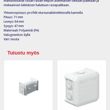
mahdollistavat rasian rasian helpon asennuksen oikeaan paikkaan ja
mekaanisen lukituksen haluttuun rasiapaikkaan.
Yhteensopivuus: profiilit etureunakiiinnittteisellä kannella
Pituus: 71 mm
Leveys: 64 mm
Syvyys: 47 mm
Materiaali: Polyamidi (PA)
Halogeeniton: kyllä
Väri: musta
Tutustu myös