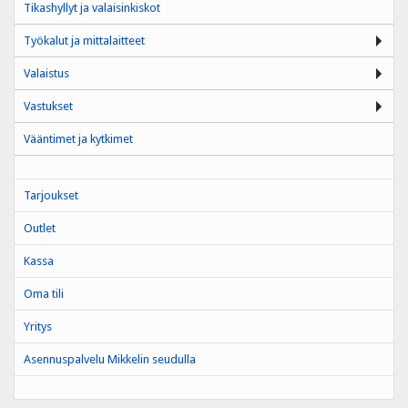
Tikashyllyt ja valaisinkiskot
Työkalut ja mittalaitteet
Valaistus
Vastukset
Vääntimet ja kytkimet
Tarjoukset
Outlet
Kassa
Oma tili
Yritys
Asennuspalvelu Mikkelin seudulla