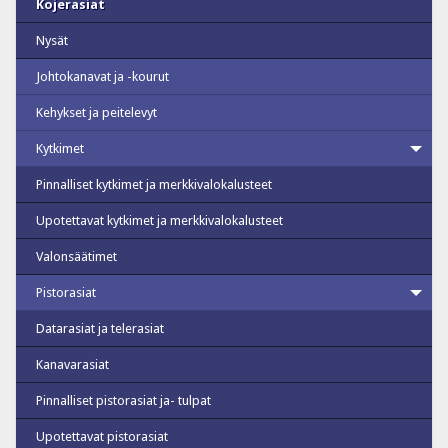
Kojerasiat
Nysät
Johtokanavat ja -kourut
Kehykset ja peitelevyt
Kytkimet
Pinnalliset kytkimet ja merkkivalokalusteet
Upotettavat kytkimet ja merkkivalokalusteet
Valonsäätimet
Pistorasiat
Datarasiat ja telerasiat
Kanavarasiat
Pinnalliset pistorasiat ja- tulpat
Upotettavat pistorasiat