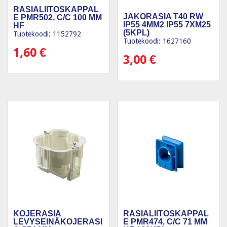
RASIALIITOSKAPPAL
JAKORASIA T40 RW
E PMR502, C/C 100 MM
IP55 4MM2 IP55 7XM25
HF
(5KPL)
Tuotekoodi: 1152792
Tuotekoodi: 1627160
1,60
€
3,00
€
KOJERASIA
RASIALIITOSKAPPAL
LEVYSEINÄKOJERASI
E PMR474, C/C 71 MM