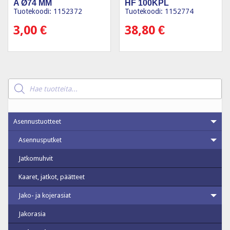
A Ø74 MM
HF 100KPL
Tuotekoodi: 1152372
Tuotekoodi: 1152774
3,00
€
38,80
€
Products
search
Asennustuotteet
Asennusputket
Jatkomuhvit
Kaaret, jatkot, päätteet
Jako- ja kojerasiat
Jakorasia