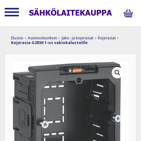
Etusivu
›
Asennustuotteet
›
Jako- ja kojerasiat
›
Kojerasiat
›
Kojerasia G2850 1-os vakiokalusteille