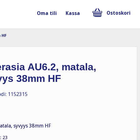
Ostoskori
Oma tili
Kassa
m HF
rasia AU6.2, matala,
yys 38mm HF
di: 1152315
atala, syvyys 38mm HF
: 23