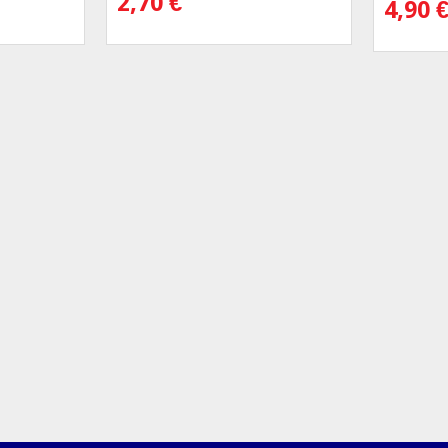
2,70
€
4,90