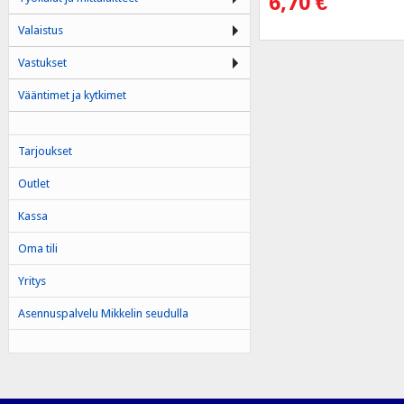
6,70
€
Valaistus
Vastukset
Vääntimet ja kytkimet
Tarjoukset
Outlet
Kassa
Oma tili
Yritys
Asennuspalvelu Mikkelin seudulla