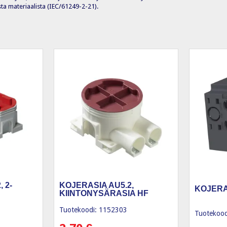
ta materiaalista (IEC/61249-2-21).
 2-
KOJERASIA AU5.2,
KOJERA
KIINTONYSÄRASIA HF
Tuotekoodi: 1152303
Tuotekood