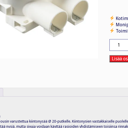
Kotim
Monip
Toimi
Kojerasia
AU6.2,
matala,
syvyys
Lisää os
38mm
HF
määrä
s
jousin varustettua kiintonysää Ø 20-putkelle. Kiintonysien vastakkaiselle puolell
liittää nysiä, mutta sivuja voidaan käyttää rasioiden yhdistämiseen toisiinsa rin