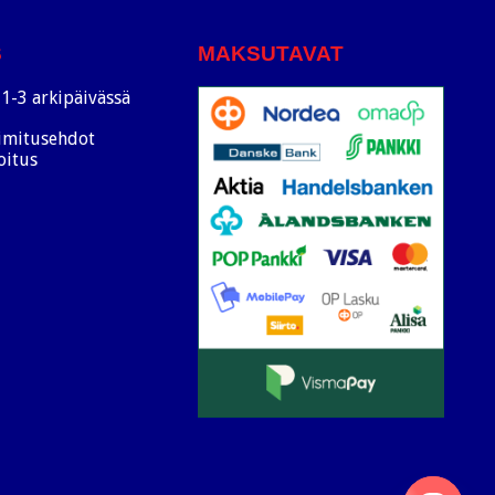
S
MAKSUTAVAT
1-3 arkipäivässä
oimitusehdot
oitus