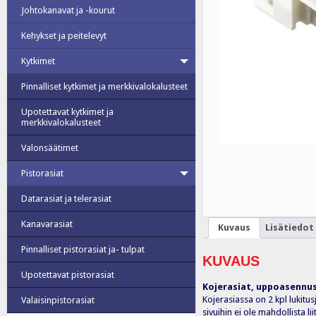
Johtokanavat ja -kourut
Kehykset ja peitelevyt
Kytkimet
Pinnalliset kytkimet ja merkkivalokalusteet
Upotettavat kytkimet ja
merkkivalokalusteet
Valonsäätimet
Pistorasiat
Datarasiat ja telerasiat
Kanavarasiat
Kuvaus
Lisätiedot
Pinnalliset pistorasiat ja- tulpat
KUVAUS
Upotettavat pistorasiat
Kojerasiat, uppoasennu
Kojerasiassa on 2 kpl lukitus
Valaisinpistorasiat
sivuihin ei ole mahdollista 