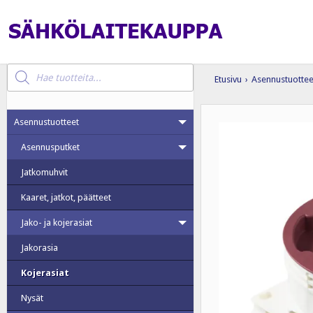
Products
search
Etusivu
›
Asennustuottee
Asennustuotteet
Asennusputket
Jatkomuhvit
Kaaret, jatkot, päätteet
Jako- ja kojerasiat
Jakorasia
Kojerasiat
Nysät