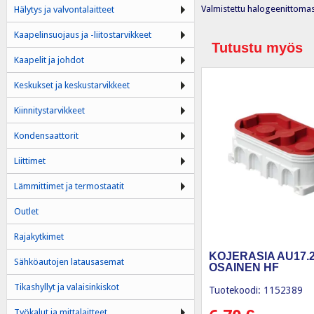
Valmistettu halogeenittomas
Hälytys ja valvontalaitteet
Kaapelinsuojaus ja -liitostarvikkeet
Tutustu myös
Kaapelit ja johdot
Keskukset ja keskustarvikkeet
Kiinnitystarvikkeet
Kondensaattorit
Liittimet
Lämmittimet ja termostaatit
Outlet
Rajakytkimet
KOJERASIA AU17.2,
Sähköautojen latausasemat
OSAINEN HF
Tikashyllyt ja valaisinkiskot
Tuotekoodi: 1152389
Työkalut ja mittalaitteet