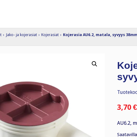
t
›
Jako- ja kojerasiat
›
Kojerasiat
›
Kojerasia AU6.2, matala, syvyys 38m
Koje
syv
Tuotekoo
3,70
€
AU6.2, m
Saatavilla