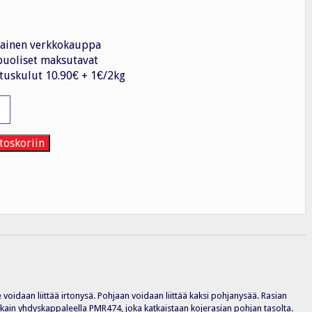
ainen verkkokauppa
uoliset maksutavat
tuskulut 10.90€ + 1€/2kg
toskoriin
e voidaan liittää irtonysä. Pohjaan voidaan liittää kaksi pohjanysää. Rasian
nakkain yhdyskappaleella PMR474, joka katkaistaan kojerasian pohjan tasolta.