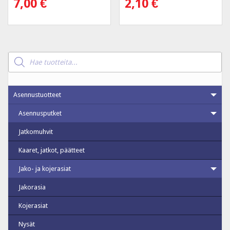
7,00
€
2,10
€
Products
search
Asennustuotteet
Asennusputket
Jatkomuhvit
Kaaret, jatkot, päätteet
Jako- ja kojerasiat
Jakorasia
Kojerasiat
Nysät