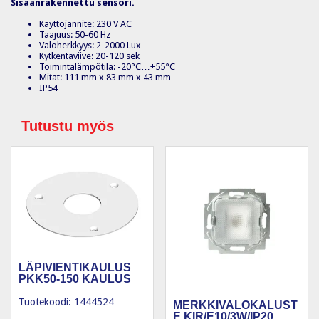
Sisäänrakennettu sensori.
Käyttöjännite: 230 V AC
Taajuus: 50-60 Hz
Valoherkkyys: 2-2000 Lux
Kytkentäviive: 20-120 sek
Toimintalämpötila: -20°C…+55°C
Mitat: 111 mm x 83 mm x 43 mm
IP54
Tutustu myös
LÄPIVIENTIKAULUS
PKK50-150 KAULUS
Tuotekoodi: 1444524
MERKKIVALOKALUST
E KIR/E10/3W/IP20