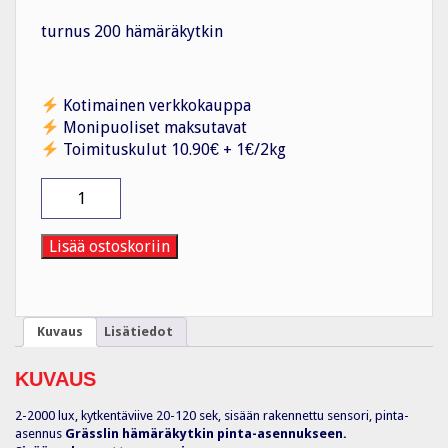
turnus 200 hämäräkytkin
Kotimainen verkkokauppa
Monipuoliset maksutavat
Toimituskulut 10.90€ + 1€/2kg
Hämäräkytkin
turnus
200
hämäräkytkin
Lisää ostoskoriin
määrä
Kuvaus
Lisätiedot
KUVAUS
2-2000 lux, kytkentäviive 20-120 sek, sisään rakennettu sensori, pinta-
asennus
Grässlin hämäräkytkin pinta-asennukseen.