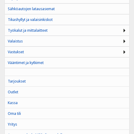
Sähköautojen latausasemat
Tikashyllyt ja valaisinkiskot
Työkalut ja mittalaitteet
Valaistus
Vastukset
Vääntimet ja kytkimet
Tarjoukset
Outlet
Kassa
Oma tili
Yritys