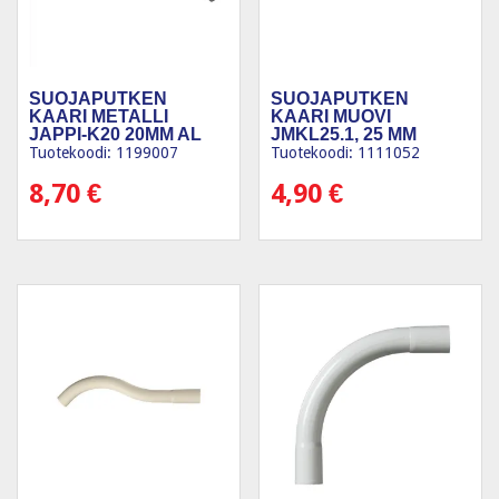
SUOJAPUTKEN
SUOJAPUTKEN
KAARI METALLI
KAARI MUOVI
JAPPI-K20 20MM AL
JMKL25.1, 25 MM
KAARI
TAIVUTUS 45°
Tuotekoodi: 1199007
Tuotekoodi: 1111052
8,70
€
4,90
€