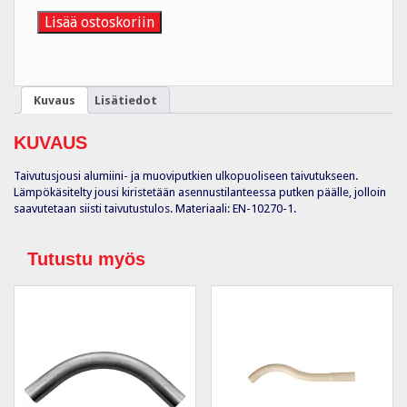
16
määrä
Lisää ostoskoriin
Kuvaus
Lisätiedot
KUVAUS
Taivutusjousi alumiini- ja muoviputkien ulkopuoliseen taivutukseen.
Lämpökäsitelty jousi kiristetään asennustilanteessa putken päälle, jolloin
saavutetaan siisti taivutustulos. Materiaali: EN-10270-1.
Tutustu myös