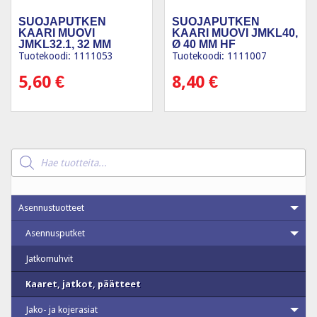
SUOJAPUTKEN
SUOJAPUTKEN
KAARI MUOVI
KAARI MUOVI JMKL40,
JMKL32.1, 32 MM
Ø 40 MM HF
TAIVUTUS 45°
Tuotekoodi: 1111053
Tuotekoodi: 1111007
5,60
€
8,40
€
Products
search
Asennustuotteet
Asennusputket
Jatkomuhvit
Kaaret, jatkot, päätteet
Jako- ja kojerasiat