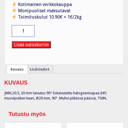
Kotimainen verkkokauppa
Monipuoliset maksutavat
Toimituskulut 10.90€ + 1€/2kg
Suojaputken
kaari
muovi
JMKL20.5,
Lisää ostoskoriin
20
mm
HF
90°
Kuvaus
Lisätiedot
määrä
KUVAUS
JMKL20.5, 20 mm taivutus 90° Esitaivutettu halogeenivapaa (HF)
muoviputken kaari, Ø20 mm, 90°. Muhvi pitkässä päässä, 750N.
Tutustu myös