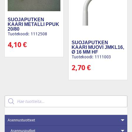
SUOJAPUTKEN
KAARI METALLI PPUK
20/80
Tuotekoodi: 1112508
SUOJAPUTKEN
4,10
€
KAARI MUOVI JMKL16,
Ø 16 MM HF
Tuotekoodi: 1111003
2,70
€
Products
search
Asennustuotteet
Asennusputket