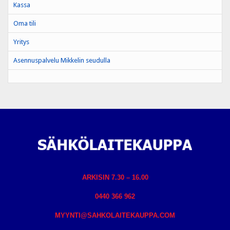
Kassa
Oma tili
Yritys
Asennuspalvelu Mikkelin seudulla
ARKISIN 7.30 – 16.00
0440 366 962
MYYNTI@SAHKOLAITEKAUPPA.COM