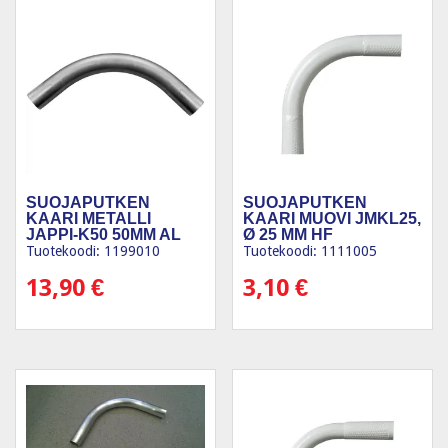
SUOJAPUTKEN
SUOJAPUTKEN
KAARI METALLI
KAARI MUOVI JMKL25,
JAPPI-K50 50MM AL
Ø 25 MM HF
KAARI
Tuotekoodi: 1199010
Tuotekoodi: 1111005
13,90
€
3,10
€