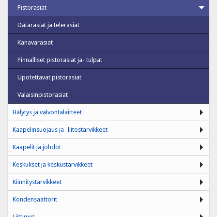
Pistorasiat
Datarasiat ja telerasiat
Kanavarasiat
Pinnalliset pistorasiat ja- tulpat
Upotettavat pistorasiat
Valaisinpistorasiat
Hälytys ja valvontalaitteet
Kaapelinsuojaus ja -liitostarvikkeet
Kaapelit ja johdot
Keskukset ja keskustarvikkeet
Kiinnitystarvikkeet
Kondensaattorit
Liittimet