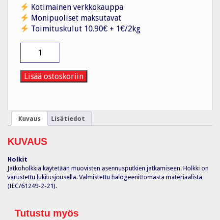
Kotimainen verkkokauppa
Monipuoliset maksutavat
Toimituskulut 10.90€ + 1€/2kg
Jatkomuhvi
muovi
AJ32,
Ø
Lisää ostoskoriin
32
mm
HF
määrä
Kuvaus
Lisätiedot
KUVAUS
Holkit
Jatkoholkkia käytetään muovisten asennusputkien jatkamiseen. Holkki on
varustettu lukitusjousella. Valmistettu halogeenittomasta materiaalista
(IEC/61249-2-21).
Tutustu myös