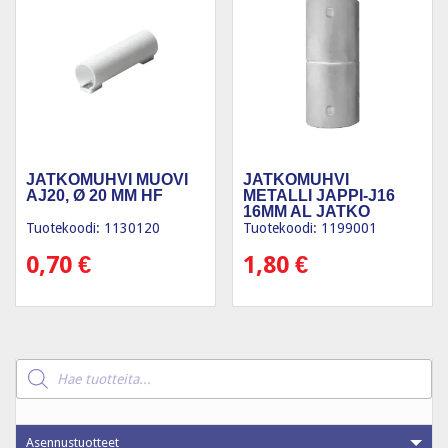
JATKOMUHVI MUOVI
JATKOMUHVI
AJ20, Ø 20 MM HF
METALLI JAPPI-J16
16MM AL JATKO
Tuotekoodi: 1130120
Tuotekoodi: 1199001
0,70
€
1,80
€
Products
search
Asennustuotteet