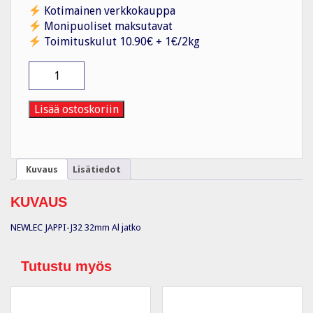
Kotimainen verkkokauppa
Monipuoliset maksutavat
Toimituskulut 10.90€ + 1€/2kg
Jatkomuhvi
metalli
JAPPI-
J32
Lisää ostoskoriin
32mm
Al
Jatko
määrä
Kuvaus
Lisätiedot
KUVAUS
NEWLEC JAPPI-J32 32mm Al jatko
Tutustu myös