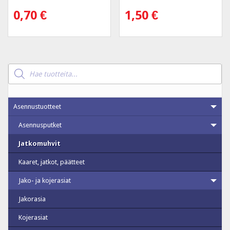
0,70
€
1,50
€
Products
search
Asennustuotteet
Asennusputket
Jatkomuhvit
Kaaret, jatkot, päätteet
Jako- ja kojerasiat
Jakorasia
Kojerasiat