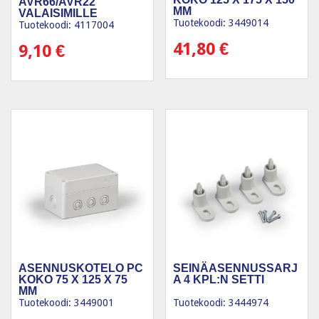
AVR66/AVR22
MM
VALAISIMILLE
Tuotekoodi: 3449014
Tuotekoodi: 4117004
41,80
€
9,10
€
ASENNUSKOTELO PC
SEINÄASENNUSSARJ
KOKO 75 X 125 X 75
A 4 KPL:N SETTI
MM
Tuotekoodi: 3449001
Tuotekoodi: 3444974