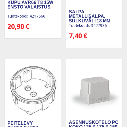
KUPU AVR66 T8 15W
ENSTO VALAISTUS
SALPA
METALLISALPA,
Tuotekoodi: 4217566
SULKUVÄLI 18 MM
20,90
€
Tuotekoodi: 3427986
7,40
€
ASENNUSKOTELO PC
PEITELEVY
KOKO 125 X 175 X 150