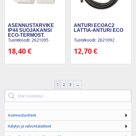
ASENNUSTARVIKE
ANTURI ECOAC2
IP44 SUOJAKANSI
LATTIA-ANTURI ECO
ECO-TERMOST.
Tuotekoodi: 2621095
Tuotekoodi: 2621092
18,40
€
12,70
€
1
2
3
→
Products
search
Asennustuotteet
Hälytys ja valvontalaitteet