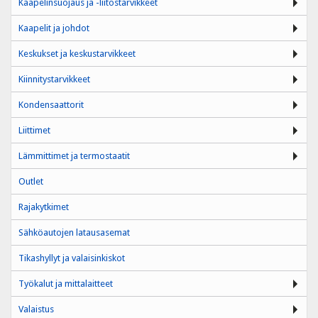
Kaapelinsuojaus ja -liitostarvikkeet
Kaapelit ja johdot
Keskukset ja keskustarvikkeet
Kiinnitystarvikkeet
Kondensaattorit
Liittimet
Lämmittimet ja termostaatit
Outlet
Rajakytkimet
Sähköautojen latausasemat
Tikashyllyt ja valaisinkiskot
Työkalut ja mittalaitteet
Valaistus