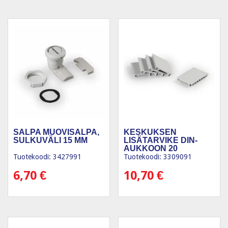
SALPA MUOVISALPA,
KESKUKSEN
SULKUVÄLI 15 MM
LISÄTARVIKE DIN-
AUKKOON 20
MODULIA (5 X 4)
Tuotekoodi: 3427991
Tuotekoodi: 3309091
6,70
€
10,70
€